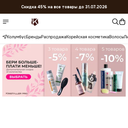
Скидка 45% на все товары до 31.07.2026
Колумбус
Бренды
Распродажа
Корейская косметика
Волосы
Л