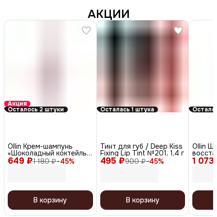
и восстанавливать силы.
АКЦИИ
Купить сейчас
Акция
Осталось 2 штуки
Осталась 1 штука
Осталос
Ollin Крем-шампунь
Тинт для губ / Deep Kiss
Ollin 
«Шоколадный коктейль»
Fixing Lip Tint №201, 1,4 г
восста
649 ₽
/ Cocktail Bar, 400 мл
495 ₽
1 073
структ
1 180 ₽
−
45
%
900 ₽
−
45
%
1000 м
В корзину
В корзину