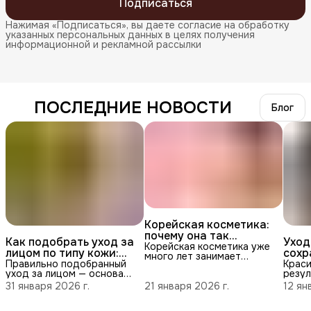
Подписаться
Нажимая «Подписаться», вы даете согласие на обработку
указанных персональных данных в целях получения
информационной и рекламной рассылки
ПОСЛЕДНИЕ НОВОСТИ
Блог
Корейская косметика:
почему она так
Как подобрать уход за
Уход
популярна и чем
Корейская косметика уже
лицом по типу кожи:
сохр
много лет занимает
отличается
подробный гид
блес
Правильно подобранный
Краси
лидирующие позиции на
уход за лицом — основа
резул
рынке красоты. Её
здоровой и ухоженной
генет
выбирают за
31 января 2026 г.
21 января 2026 г.
12 ян
кожи. Даже самые
уход
инновационные формулы,
качественные средства не
средс
высокое качество и