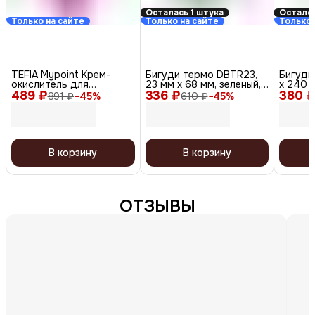
Осталась 1 штука
Остало
Только на сайте
Только на сайте
Только 
TEFIA Mypoint Крем-
Бигуди термо DBTR23,
Бигуди
окислитель для
23 мм x 68 мм, зеленый,
x 240 м
489 ₽
обесцвечивания волос /
336 ₽
6 шт.
380 
891 ₽
−
45
%
610 ₽
−
45
%
Color Oxycream 1,5%, 60
мл
В корзину
В корзину
ОТЗЫВЫ