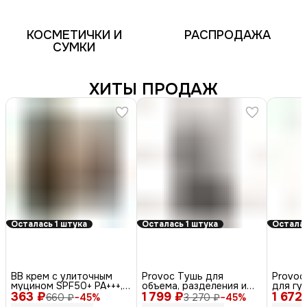
КОСМЕТИЧКИ И
РАСПРОДАЖА
СУМКИ
ХИТЫ ПРОДАЖ
Осталась 1 штука
Осталась 1 штука
Осталас
BB крем с улиточным
Provoc Тушь для
Provoc
муцином SPF50+ PA+++,
объема, разделения и
для гу
363 ₽
50 мл
1 799 ₽
удлинения ресниц /
1 672
матова
660 ₽
−
45
%
3 270 ₽
−
45
%
Mascarade Mascara Black,
Lumin, 