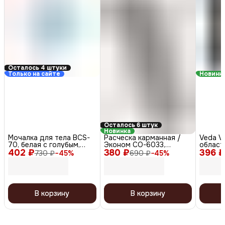
Осталось 4 штуки
Только на сайте
Новинк
Осталось 6 штук
Новинка
Мочалка для тела BCS-
Расческа карманная /
Veda V
70, белая с голубым,
Эконом CO-6033,
област
402 ₽
фиолетовым, 70 г
380 ₽
пластик, 12,5 см, черный
396 ₽
730 ₽
−
45
%
690 ₽
−
45
%
Ароматерапия
В корзину
В корзину
Создайте пространство, в
котором легко отдыхать