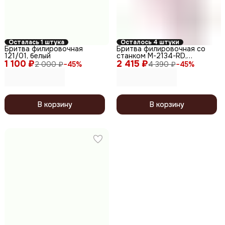
Осталась 1 штука
Осталось 4 штуки
Бритва филировочная
Бритва филировочная со
121/01, белый
станком M-2134-RD,
1 100 ₽
2 415 ₽
красный
2 000 ₽
−
45
%
4 390 ₽
−
45
%
В корзину
В корзину