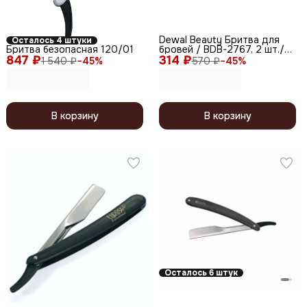
Dewal Beauty Бритва для
Осталось 4 штуки
Бритва безопасная 120/01
бровей / BDB-2767, 2 шт./
847 ₽
314 ₽
уп.
1 540 ₽
−
45
%
570 ₽
−
45
%
В корзину
В корзину
Осталось 6 штук