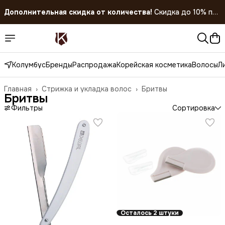
Дополнительная скидка от количества!
Скидка до 10% при
покупке 5 штук!
Скидка 45% на все товары до 31.07.2026
Колумбус
Бренды
Распродажа
Корейская косметика
Волосы
Л
Главная
›
Стрижка и укладка волос
›
Бритвы
Бритвы
Фильтры
Сортировка
Осталось 2 штуки