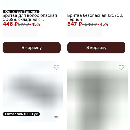
Осталась 1 штука
Бритва для волос опасная
Бритва безопасная 120/02,
00698, складная с
черный
446 ₽
пластиковой ручкой. черный
847 ₽
810 ₽
−
45
%
1 540 ₽
−
45
%
В корзину
В корзину
Осталось 10 штук