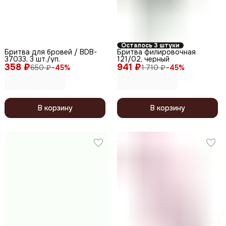
Осталось 3 штуки
Бритва для бровей / BDB-
Бритва филировочная
37033, 3 шт./уп.
121/02, черный
358 ₽
941 ₽
650 ₽
−
45
%
1 710 ₽
−
45
%
В корзину
В корзину