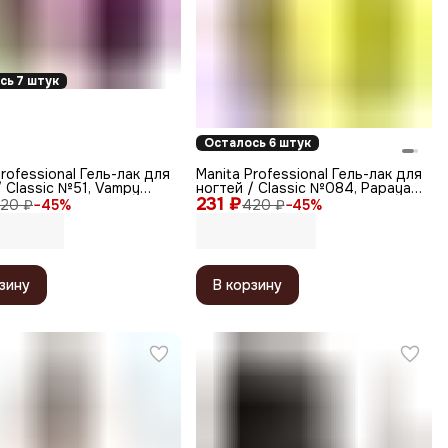
сь 7 штук
Осталось 6 штук
Professional Гель-лак для
Manita Professional Гель-лак для
/ Classic №51, Vampy
ногтей / Classic №084, Papayas,
10 мл
231 ₽
10 мл
20 ₽
−
45
%
420 ₽
−
45
%
зину
В корзину