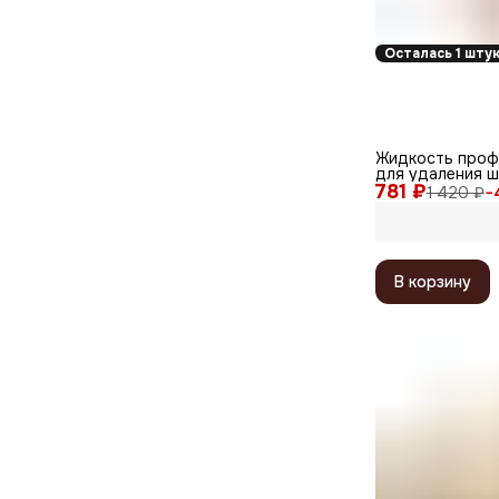
Осталась 1 шту
Жидкость проф
для удаления ш
781 ₽
лака, 1000 мл
1 420 ₽
−
В корзину