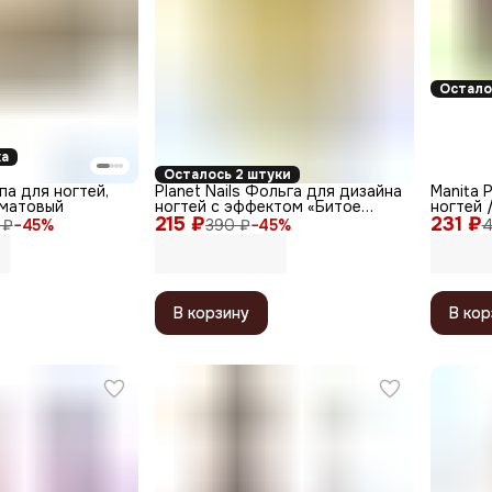
Остало
ка
Осталось 2 штуки
мпа для ногтей,
Planet Nails Фольга для дизайна
Manita 
 матовый
ногтей с эффектом «Битое
ногтей 
215 ₽
стекло» 23027, в ассортименте
231 ₽
Purple, 
 ₽
−
45
%
390 ₽
−
45
%
4
В корзину
В кор