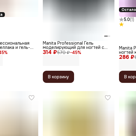
Остало
ка
5.0
(
1
)
ессиональная
Manita Professional Гель
еллака и гель-
моделирующий для ногтей с
Manita 
314 ₽
хлопьями юки / Builder Gel
ногтей
45
%
570 ₽
−
45
%
Euphoria №04, 15 мл
286 ₽
блестка
10 мл
В корзину
В кор