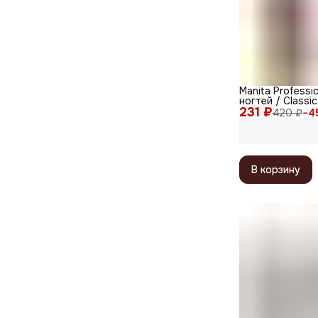
Manita Professi
ногтей / Classic
231 ₽
10 мл
420 ₽
−
4
В корзину