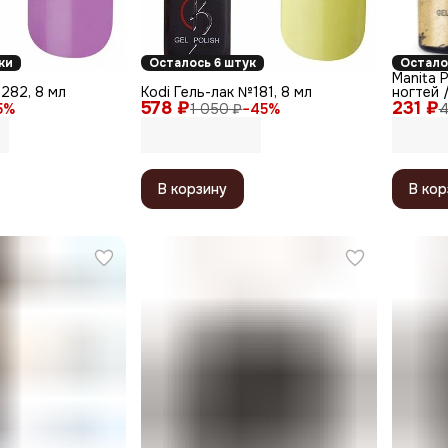
ки
Осталось 6 штук
Остало
Manita 
282, 8 мл
Kodi Гель-лак №181, 8 мл
ногтей /
578 ₽
231 ₽
мл
5
%
1 050 ₽
−
45
%
4
В корзину
В кор