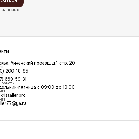
ональных
акты
сква, Анненский проезд, д.1 стр. 20
он
00) 200-18-85
он
7) 669-59-31
 работы
дельник-пятница с 09:00 до 18:00
чта
kristaller.pro
чта
aller77@ya.ru