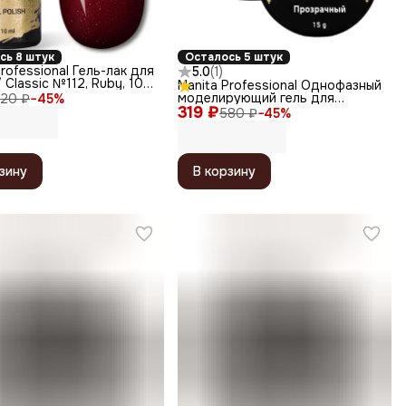
сь 8 штук
Осталось 5 штук
Professional Гель-лак для
5.0
(
1
)
 Classic №112, Ruby, 10
Manita Professional Однофазный
моделирующий гель для
20 ₽
−
45
%
319 ₽
наращивания №1, прозрачный,
580 ₽
−
45
%
15 г
зину
В корзину