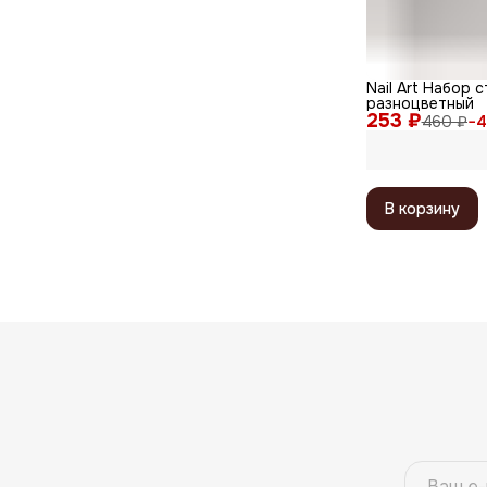
Nail Art Набор 
разноцветный
253 ₽
460 ₽
−
4
В корзину