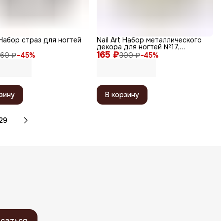
t Набор страз для ногтей
Nail Art Набор металлического
декора для ногтей №17,
165 ₽
розовое золото
60 ₽
−
45
%
300 ₽
−
45
%
зину
В корзину
29
саться