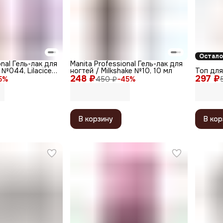
Остало
onal Гель-лак для
Manita Professional Гель-лак для
 №044, Lilacice,
ногтей / Milkshake №10, 10 мл
Топ для 
248 ₽
297 ₽
5
%
450 ₽
−
45
%
В корзину
В кор