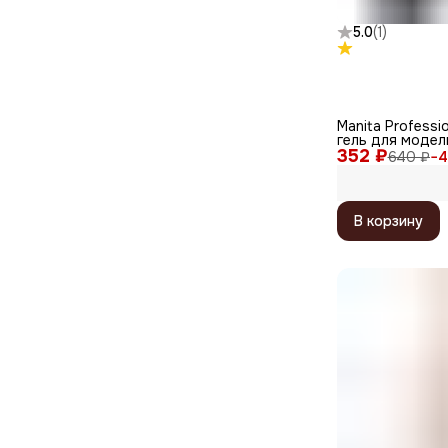
5.0
(
1
)
Manita Professi
гель для модел
352 ₽
№01, прозрачны
640 ₽
−
4
В корзину