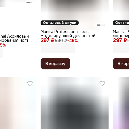
Осталось 3 штуки
Остало
Manita Professional Гель
Manita P
моделирующий для ногтей
модели
onal Акриловый
297 ₽
светоотражающий / Builder Gel
297 ₽
хлопьями
ирования ногтей
540 ₽
−
45
%
Reflective №07, 15 мл
Moonlig
й, 30 мл
5
%
В корзину
В кор