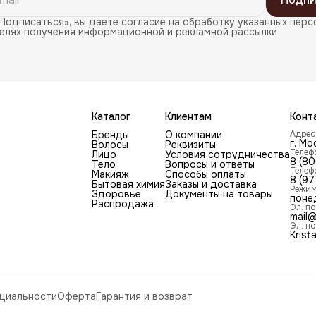
Подписаться», вы даете согласие на обработку указанных перс
целях получения информационной и рекламной рассылки
Каталог
Клиентам
Конт
Бренды
О компании
Адрес
г. Мо
Волосы
Реквизиты
Телеф
Лицо
Условия сотрудничества
8 (8
Тело
Вопросы и ответы
Телеф
Макияж
Способы оплаты
8 (97
Бытовая химия
Заказы и доставка
Режим
Здоровье
Документы на товары
поне
Распродажа
Эл. по
mail@
Эл. по
Krist
циальности
Оферта
Гарантия и возврат