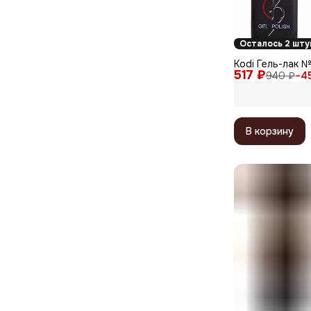
Осталось 2 шту
Kodi Гель-лак №
517 ₽
940 ₽
−
4
В корзину