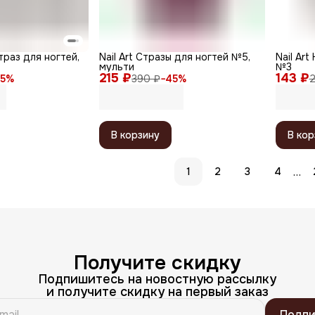
страз для ногтей,
Nail Art Стразы для ногтей №5,
Nail Ar
мульти
№3
215 ₽
143 ₽
5
%
390 ₽
−
45
%
2
В корзину
В кор
…
1
2
3
4
Получите скидку
Подпишитесь на новостную рассылку
и получите скидку на первый заказ
Подпи