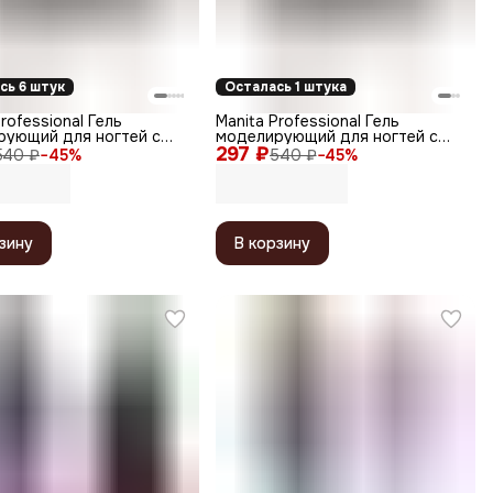
сь 6 штук
Осталась 1 штука
rofessional Гель
Manita Professional Гель
рующий для ногтей с
моделирующий для ногтей с
 юки / Builder Gel
297 ₽
хлопьями юки / Builder Gel
540 ₽
−
45
%
540 ₽
−
45
%
ht №04, 15 мл
Moonlight №01, 15 мл
зину
В корзину