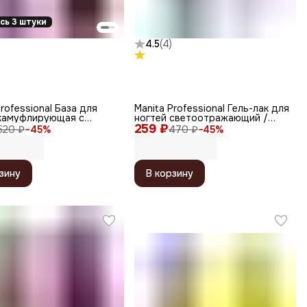
сь 3 штуки
4.5
(
4
)
Professional База для
Manita Professional Гель-лак для
 камуфлирующая с
ногтей светоотражающий /
ми №12 / Cosmo Base,
259 ₽
Reflective №05, 10 мл
520 ₽
−
45
%
470 ₽
−
45
%
зину
В корзину