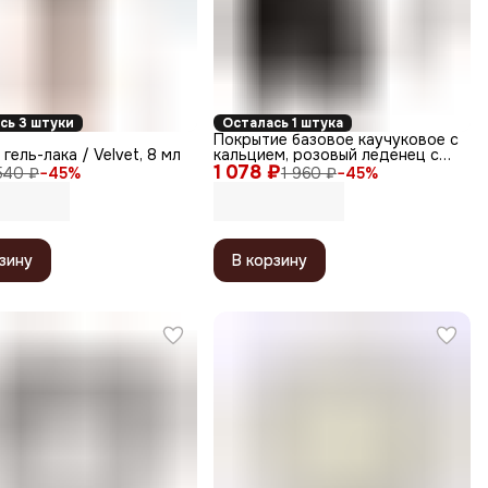
сь 3 штуки
Осталась 1 штука
Покрытие базовое каучуковое с
гель-лака / Velvet, 8 мл
кальцием, розовый леденец с
1 078 ₽
шиммером, 10 мл
540 ₽
−
45
%
1 960 ₽
−
45
%
зину
В корзину