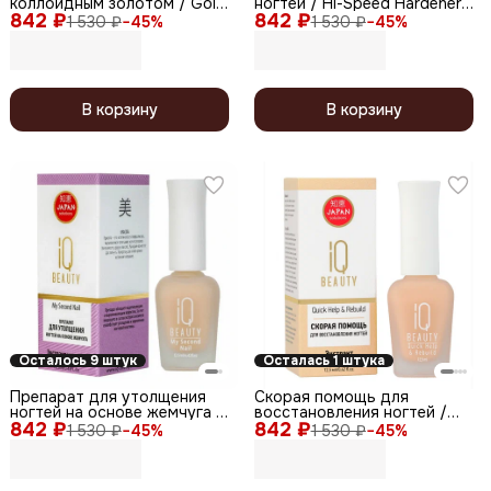
коллоидным золотом / Gold
ногтей / Hi-Speed Hardener,
842 ₽
Hardener Lilac, 12,5 мл
842 ₽
12,5 мл
1 530 ₽
−
45
%
1 530 ₽
−
45
%
В корзину
В корзину
Осталось 9 штук
Осталась 1 штука
Препарат для утолщения
Скорая помощь для
ногтей на основе жемчуга /
восстановления ногтей /
842 ₽
Second Nail, 12,5 мл
842 ₽
Quick Help and Rebuild, 12,5
1 530 ₽
−
45
%
1 530 ₽
−
45
%
мл