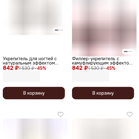
Укрепитель для ногтей с
Филлер-укрепитель с
натуральным эффектом
камуфлирующим эффектом
842 ₽
тонирующий / BB Hardener
842 ₽
/ Nude Filler 05 Brown
1 530 ₽
−
45
%
1 530 ₽
−
45
%
Unisex, 12,5 мл
Cameo, глянцевый финиш,
12,5 мл
В корзину
В корзину