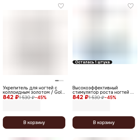
Осталась 1 штука
Укрепитель для ногтей с
Высокоэффективный
коллоидным золотом / Gold
cтимулятор роста ногтей /
842 ₽
Hardener White, 12,5 мл
842 ₽
Hi-Speed Growth, 12,5 мл
1 530 ₽
−
45
%
1 530 ₽
−
45
%
В корзину
В корзину