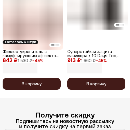
Осталось 6 штук
Филлер-укрепитель с
Суперстойкая защита
камуфлирующим эффектом
маникюра / 10 Days Top,
842 ₽
/ Nude Filler 04 Beige Mokko,
913 ₽
12,5 мл
1 530 ₽
−
45
%
1 660 ₽
−
45
%
глянцевый финиш, 12,5 мл
В корзину
В корзину
Получите скидку
Подпишитесь на новостную рассылку
и получите скидку на первый заказ