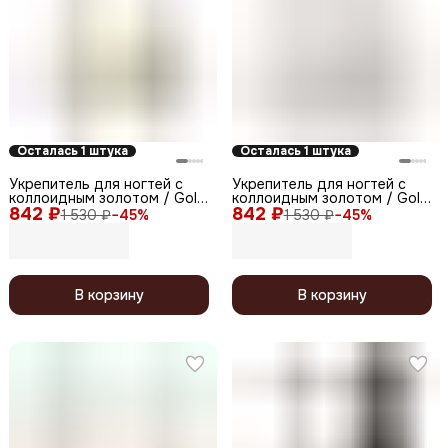
Осталась 1 штука
Осталась 1 штука
Укрепитель для ногтей с
Укрепитель для ногтей с
коллоидным золотом / Gold
коллоидным золотом / Gold
842 ₽
Hardener Nude, 12,5 мл
842 ₽
Hardener Rose, 12,5 мл
1 530 ₽
−
45
%
1 530 ₽
−
45
%
В корзину
В корзину