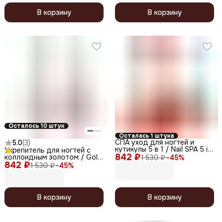
В корзину
В корзину
Осталось 10 штук
Осталась 1 штука
СПА уход для ногтей и
5.0
(
3
)
кутикулы 5 в 1 / Nail SPA 5 in
Укрепитель для ногтей с
842 ₽
1, 12,5 мл
коллоидным золотом / Gold
1 530 ₽
−
45
%
842 ₽
Hardener Blush, 12,5 мл
1 530 ₽
−
45
%
В корзину
В корзину