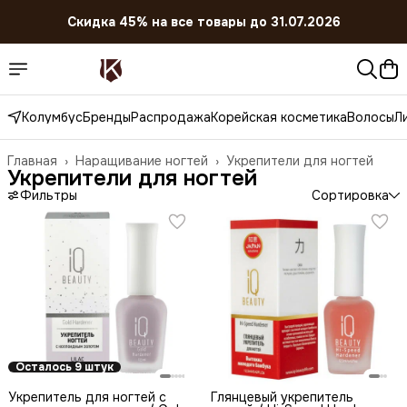
Скидка 45% на все товары до 31.07.2026
Колумбус
Бренды
Распродажа
Корейская косметика
Волосы
Л
Главная
›
Наращивание ногтей
›
Укрепители для ногтей
Укрепители для ногтей
Фильтры
Сортировка
Осталось 9 штук
Укрепитель для ногтей с
Глянцевый укрепитель