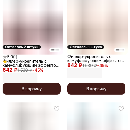
Осталось 2 штуки
Осталась 1 штука
Филлер-укрепитель с
5.0
(
1
)
камуфлирующим эффектом
Филлер-укрепитель с
842 ₽
/ Nude Filler 03 Beige Blush,
камуфлирующим эффектом
1 530 ₽
−
45
%
глянцевый финиш, 12,5 мл
842 ₽
/ Nude Filler 01 Pink Vintage,
1 530 ₽
−
45
%
глянцевый финиш, 12,5 мл
В корзину
В корзину