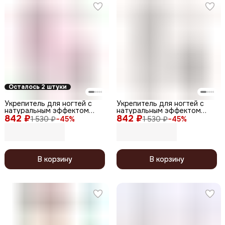
Осталось 2 штуки
Укрепитель для ногтей с
Укрепитель для ногтей с
натуральным эффектом
натуральным эффектом
842 ₽
тонирующий / BB Hardener
842 ₽
тонирующий / BB Hardener
1 530 ₽
−
45
%
1 530 ₽
−
45
%
Soft Pink, 12,5 мл
Skin, 12,5 мл
В корзину
В корзину