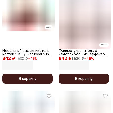
Идеальный выравниватель
Филлер-укрепитель с
ногтей 5 в 1 / Get Ideal 5 in 1,
камуфлирующим эффектом
842 ₽
12,5 мл
842 ₽
/ Nude Filler 06 Rose Taupe,
1 530 ₽
−
45
%
1 530 ₽
−
45
%
глянцевый финиш, 12,5 мл
В корзину
В корзину