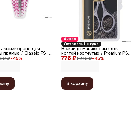
Акция
Осталась 1 штука
ы маникюрные для
Ножницы маникюрные для
ы прямые / Classic FS-
ногтей изогнутые / Premium PS
глянцевые, ручная
776 ₽
22, матовые, ручная заточка,
20 ₽
−
45
%
1 410 ₽
−
45
%
, 10 см
9,2 см
зину
В корзину