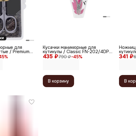
ки
юрные для
Кусачки маникюрные для
Ножниц
утые / Premium
кутикулы / Classic FN-202/4DP,
кутикул
 ручная заточка,
435 ₽
двойная пружина, ручная
341 ₽
117SP, 
45
%
790 ₽
−
45
%
6
заточка, 4 мм
заточка
В корзину
В кор