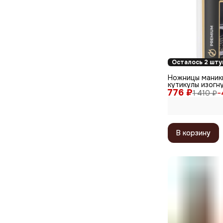
Осталось 2 шту
Ножницы маник
кутикулы изогн
776 ₽
PS 23, матовые,
1 410 ₽
−
9,3 см
В корзину