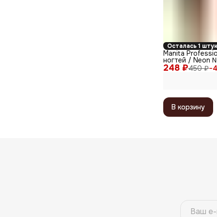
Осталась 1 шту
Manita Professi
ногтей / Neon №
248 ₽
450 ₽
−
4
В корзину