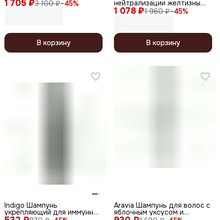
1 705 ₽
кислотой / Ultimate Care,
нейтрализации желтизны
3 100 ₽
−
45
%
1000 мл
1 078 ₽
волос / 5 Salon No Yellow
1 960 ₽
−
45
%
Shampoo, 300 мл
В корзину
В корзину
Indigo Шампунь
Aravia Шампунь для волос с
укрепляющий для иммунной
яблочным уксусом и
532 ₽
стимуляции роста волос,
930 ₽
салициловой кислотой /