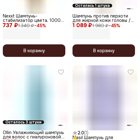
Осталась 1 штука
Nexxt Шампунь-
Шампунь против перхоти
стабилизатор цвета, 1000
для жирной кожи головы /
737 ₽
мл
1 089 ₽
Oily Dandruff Shampoo, 400
1 340 ₽
−
45
%
1 980 ₽
−
45
%
мл
В корзину
В корзину
Осталось 3 штуки
Ollin Увлажняющий шампунь
2.0
(
1
)
для волос с гиалуроновой
Masil Шампунь для