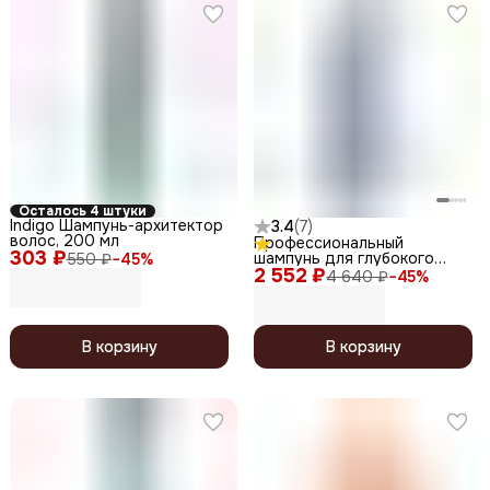
Осталось 4 штуки
Indigo Шампунь-архитектор
3.4
(
7
)
волос, 200 мл
Профессиональный
303 ₽
шампунь для глубокого
550 ₽
−
45
%
2 552 ₽
увлажнения волос /
4 640 ₽
−
45
%
Intensive Moisturizing, 1000
мл
В корзину
В корзину