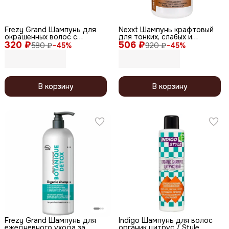
Frezy Grand Шампунь для
Nexxt Шампунь крафтовый
окрашенных волос с
для тонких, слабых и
320 ₽
экстрактом черной икры /
506 ₽
тусклых волос, 1000 мл
580 ₽
−
45
%
920 ₽
−
45
%
Diamond Color PH 4.8, 200
мл
В корзину
В корзину
Frezy Grand Шампунь для
Indigo Шампунь для волос
ежедневного ухода за
органик цитрус / Style