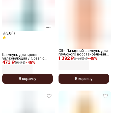
5.0
(
1
)
Ollin Липидный шампунь для
глубокого восстановления и
Шампунь для волос
1 392 ₽
питания волос / L&P
увлажняющий / Oceanic
2 530 ₽
−
45
%
System, 1000 мл
473 ₽
Moisture PH 5.0, 1000 мл
860 ₽
−
45
%
В корзину
В корзину