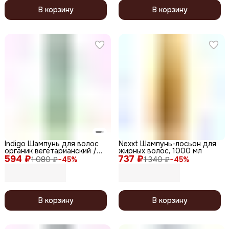
В корзину
В корзину
Indigo Шампунь для волос
Nexxt Шампунь-лосьон для
органик вегетарианский /
жирных волос, 1000 мл
594 ₽
Style Organic Shampoo, 1000
737 ₽
1 080 ₽
−
45
%
1 340 ₽
−
45
%
мл
В корзину
В корзину