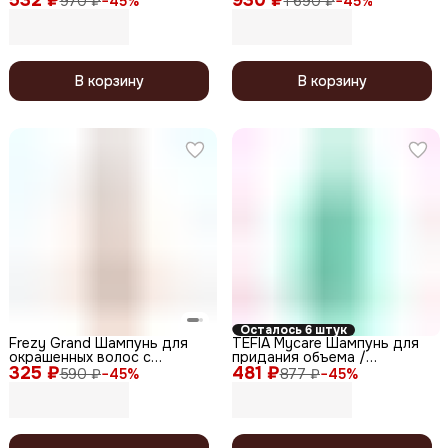
970 ₽
−
45
%
1 690 ₽
−
45
%
1000 мл
Apple Cider Vinegar
Shampoo, 420 мл
В корзину
В корзину
Осталось 6 штук
Frezy Grand Шампунь для
TEFIA Mycare Шампунь для
окрашенных волос с
придания объема /
325 ₽
экстрактом черной икры /
481 ₽
Volumizing Shampoo, 300 мл
590 ₽
−
45
%
877 ₽
−
45
%
Diamond Color PH 4.8, 200
мл