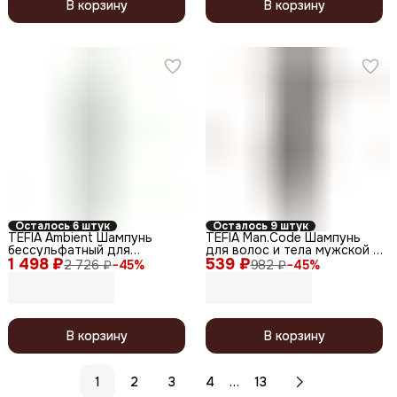
В корзину
В корзину
Осталось 6 штук
Осталось 9 штук
TEFIA Ambient Шампунь
TEFIA Man.Code Шампунь
бессульфатный для
для волос и тела мужской /
1 498 ₽
окрашенных волос / Colorfix
539 ₽
Hair and Body Shampoo for
2 726 ₽
−
45
%
982 ₽
−
45
%
Sulfate-Free Shampoo for
Men, 285 мл
Colored Hair 4.5 pH, 950 мл
В корзину
В корзину
…
1
2
3
4
13