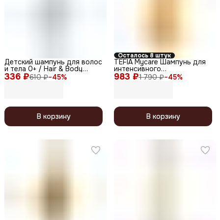
Осталось 8 штук
Детский шампунь для волос
TEFIA Mycare Шампунь для
и тела 0+ / Hair & Body
интенсивного
336 ₽
Shampoo, 200 мл
983 ₽
восстановления волос /
610 ₽
−
45
%
1 790 ₽
−
45
%
Shampoo for Damaged Hair,
1000 мл
В корзину
В корзину