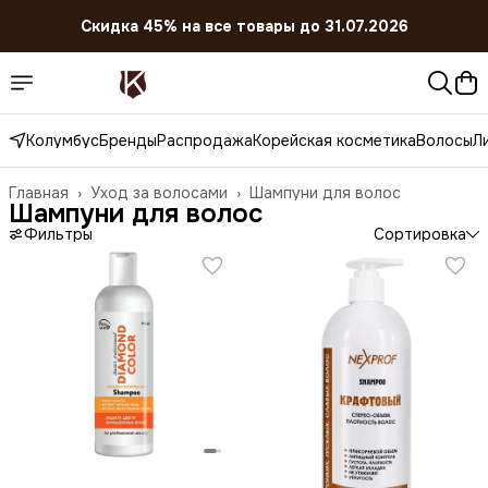
Скидка 45% на все товары до 31.07.2026
Колумбус
Бренды
Распродажа
Корейская косметика
Волосы
Л
Главная
›
Уход за волосами
›
Шампуни для волос
Шампуни для волос
Фильтры
Сортировка