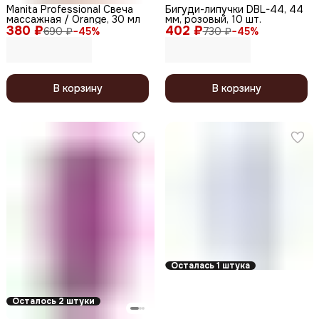
Manita Professional Свеча
Бигуди-липучки DBL-44, 44
массажная / Orange, 30 мл
мм, розовый, 10 шт.
380 ₽
402 ₽
690 ₽
−
45
%
730 ₽
−
45
%
В корзину
В корзину
Осталась 1 штука
Осталось 2 штуки