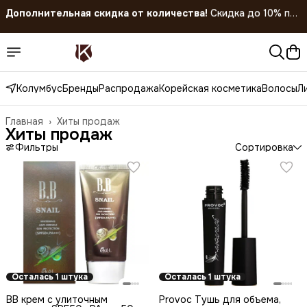
покупке 5 штук!
Скидка 45% на все товары до 31.07.2026
Колумбус
Бренды
Распродажа
Корейская косметика
Волосы
Л
Главная
›
Хиты продаж
Хиты продаж
Фильтры
Сортировка
Осталась 1 штука
Осталась 1 штука
BB крем с улиточным
Provoc Тушь для объема,