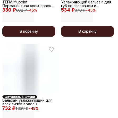
TEFIA Mypoint
Увлажняющий бальзам для
Перманентная крем-краска
губ со скваланом и
330 ₽
для седых волос / Special
534 ₽
витамином F / Hydra
602 ₽
−
45
%
970 ₽
−
45
%
Grey 5.80, светлый брюнет
Therapy, 15 мл
коричневый, 60 мл
В корзину
В корзину
Осталось 3 штуки
Бальзам увлажняющий для
всех типов волос /
732 ₽
Moisturing Conditioner, 420
1 330 ₽
−
45
%
мл