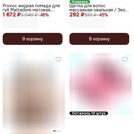
Новинка
Provoc жидкая помада для
Щетка для волос
губ Mattadore матовая,
массажная овальная / Эко
1 672 ₽
оттенок 09 Lumin, 5 г
292 ₽
DBW438ECO, малая
3 040 ₽
−
45
%
530 ₽
−
45
%
В корзину
В корзину
Осталось 10 штук