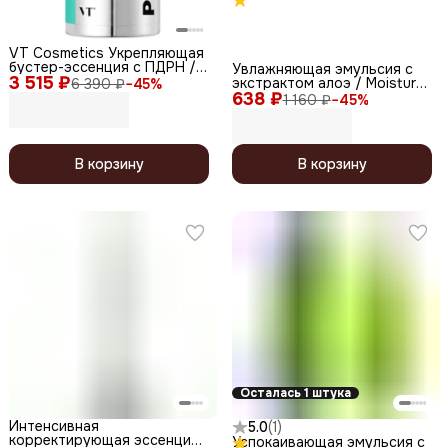
VT Cosmetics Укрепляющая
бустер-эссенция с ПДРН /
Увлажняющая эмульсия с
3 515 ₽
PDRN Essence 100, 30 мл
экстрактом алоэ / Moisture
6 390 ₽
−
45
%
638 ₽
Real Aloe Vera Emulsion, 300
1 160 ₽
−
45
%
мл
В корзину
В корзину
Осталась 1 штука
Интенсивная
5.0
(
1
)
корректирующая эссенция
Успокаивающая эмульсия с