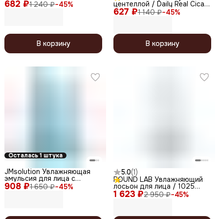
682 ₽
для жирной и проблемной
центеллой / Daily Real Cica
1 240 ₽
−
45
%
кожи / Anti-Acne Corrective
627 ₽
Emulsion, 300 мл
1 140 ₽
−
45
%
Essence, 50 мл
В корзину
В корзину
Осталась 1 штука
JMsolution Увлажняющая
5.0
(
1
)
эмульсия для лица с
ROUND LAB Увлажняющий
908 ₽
пантенолом / B5 Hya
лосьон для лица / 1025
1 650 ₽
−
45
%
Moisturizing Serum Emulsion,
1 623 ₽
Dokdo lotion, 200 мл
2 950 ₽
−
45
%
200 мл