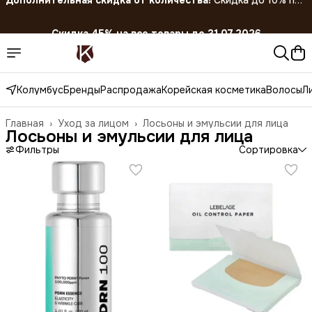
Скидка 45% на все товары до 31.07.2026
Колумбус
Бренды
Распродажа
Корейская косметика
Волосы
Л
Главная
›
Уход за лицом
›
Лосьоны и эмульсии для лица
Лосьоны и эмульсии для лица
Фильтры
Сортировка