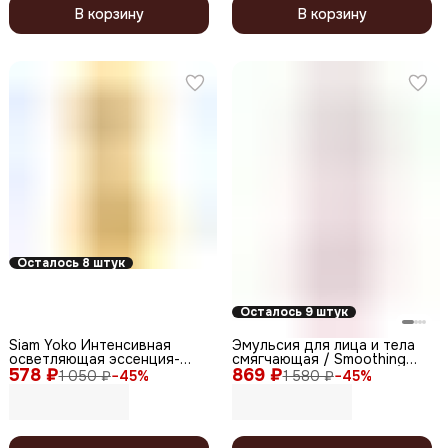
В корзину
В корзину
Осталось 8 штук
Осталось 9 штук
Siam Yoko Интенсивная
Эмульсия для лица и тела
осветляющая эссенция-
смягчающая / Smoothing
578 ₽
бустер для лица и тела с
869 ₽
Emollient, 200 мл
1 050 ₽
−
45
%
1 580 ₽
−
45
%
витамином C, 490 мл