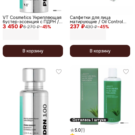
VT Cosmetics Укрепляющая
Салфетки для лица
бустер-эссенция с ПДРН /
матирующие / Oil Control
3 450 ₽
PDRN Essence 100, 30 мл
237 ₽
Paper, 50 шт.
6 270 ₽
−
45
%
430 ₽
−
45
%
В корзину
В корзину
Осталась 1 штука
5.0
(
1
)