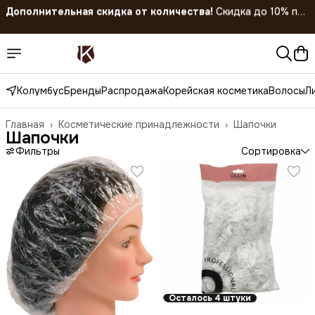
покупке 5 штук!
Скидка 45% на все товары до 31.07.2026
Колумбус
Бренды
Распродажа
Корейская косметика
Волосы
Л
Главная
›
Косметические принадлежности
›
Шапочки
Шапочки
Фильтры
Сортировка
Осталось 4 штуки