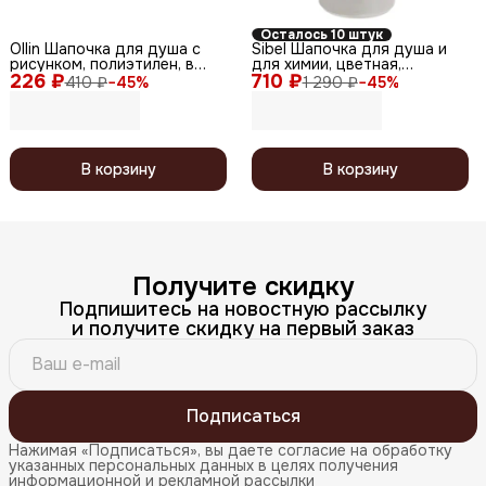
Осталось 10 штук
Ollin Шапочка для душа с
Sibel Шапочка для душа и
рисунком, полиэтилен, в
для химии, цветная,
226 ₽
ассортименте
710 ₽
пластик-полиэстер
410 ₽
−
45
%
1 290 ₽
−
45
%
В корзину
В корзину
Получите скидку
Подпишитесь на новостную рассылку
и получите скидку на первый заказ
Подписаться
Нажимая «Подписаться», вы даете согласие на обработку
указанных персональных данных в целях получения
информационной и рекламной рассылки