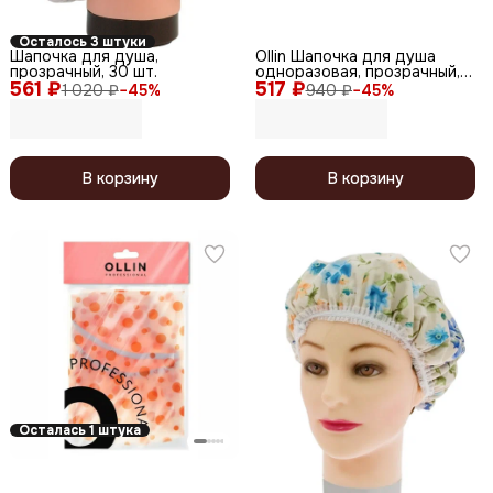
Осталось 3 штуки
Шапочка для душа,
Ollin Шапочка для душа
прозрачный, 30 шт.
одноразовая, прозрачный,
561 ₽
517 ₽
50 шт.
1 020 ₽
−
45
%
940 ₽
−
45
%
В корзину
В корзину
Осталась 1 штука