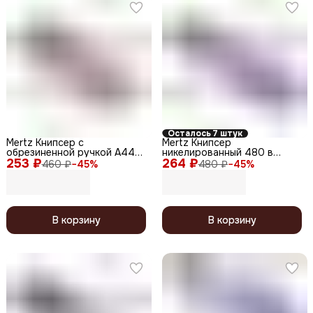
Осталось 7 штук
Mertz Книпсер с
Mertz Книпсер
обрезиненной ручкой A442
никелированный 480 в
253 ₽
большой, оранжевый, 9 см
264 ₽
цветочек, 8 см
460 ₽
−
45
%
480 ₽
−
45
%
В корзину
В корзину