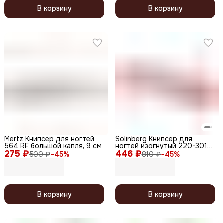
В корзину
В корзину
Mertz Книпсер для ногтей
Solinberg Книпсер для
564 RF большой капля, 9 см
ногтей изогнутый 220-3018,
275 ₽
446 ₽
заводская заточка, 9 см
500 ₽
−
45
%
810 ₽
−
45
%
В корзину
В корзину