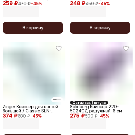
259 ₽
248 ₽
470 ₽
−
45
%
450 ₽
−
45
%
В корзину
В корзину
Осталась 1 штука
Zinger Книпсер для ногтей
Solinberg Книпсер 220-
большой / Classic SLN-
5024CZ, радужный, 6 см
374 ₽
604,13 мм
275 ₽
680 ₽
−
45
%
500 ₽
−
45
%