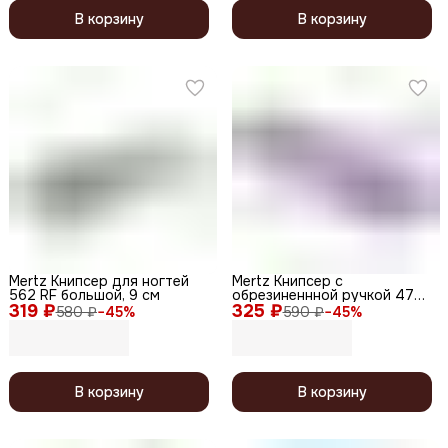
В корзину
В корзину
Mertz Книпсер для ногтей
Mertz Книпсер с
562 RF большой, 9 см
обрезиненнной ручкой 477,
319 ₽
325 ₽
фиолетовый, 9 см
580 ₽
−
45
%
590 ₽
−
45
%
В корзину
В корзину