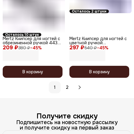
Осталось 2 штуки
Осталось 10 штук
Mertz Книпсер для ногтей с
Mertz Книпсер для ногтей с
обрезиненной ручкой 443
цветной ручкой
209 ₽
малый, салатовый, 5,5 см
297 ₽
матированный A474, 8 см
380 ₽
−
45
%
540 ₽
−
45
%
В корзину
В корзину
1
2
Получите скидку
Подпишитесь на новостную рассылку
и получите скидку на первый заказ