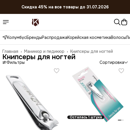
Скидка 45% на все товары до 31.07.2026
Колумбус
Бренды
Распродажа
Корейская косметика
Волосы
Л
Главная
›
Маникюр и педикюр
›
Книпсеры для ногтей
Книпсеры для ногтей
Фильтры
Сортировка
Осталась 1 штука