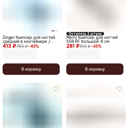
Осталось 2 штуки
Zinger Книпсер для ногтей
Mertz Книпсер для ногтей
средний в контейнере /
558 RF большой, 8 см
413 ₽
Classic SLN-603-С6 white-
281 ₽
750 ₽
−
45
%
510 ₽
−
45
%
box, 9 мм
В корзину
В корзину