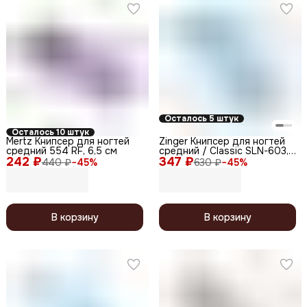
Осталось 5 штук
Осталось 10 штук
Mertz Книпсер для ногтей
Zinger Книпсер для ногтей
средний 554 RF, 6,5 см
средний / Classic SLN-603,
242 ₽
347 ₽
10 мм
440 ₽
−
45
%
630 ₽
−
45
%
В корзину
В корзину