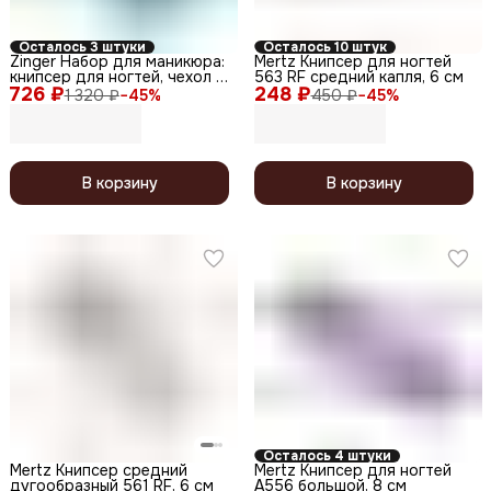
Осталось 3 штуки
Осталось 10 штук
Zinger Набор для маникюра:
Mertz Книпсер для ногтей
книпсер для ногтей, чехол /
563 RF средний капля, 6 см
726 ₽
Classic SIS-48, серебристый
248 ₽
1 320 ₽
−
45
%
450 ₽
−
45
%
глянцевый, 5,5 см
В корзину
В корзину
Осталось 4 штуки
Mertz Книпсер средний
Mertz Книпсер для ногтей
дугообразный 561 RF, 6 см
A556 большой, 8 см