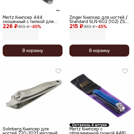
Mertz Книпсер 444
Zinger Книпсер для ногтей /
скошенный с пилкой для
Standard SLN-602 (102) ZS,
226 ₽
ногтей
215 ₽
5,5 см
410 ₽
−
45
%
390 ₽
−
45
%
В корзину
В корзину
Осталось 4 штуки
Solinberg Книпсер для
Mertz Книпсер с
ногтей 220-3033 матовый,
обрезиненной ручкой A481,