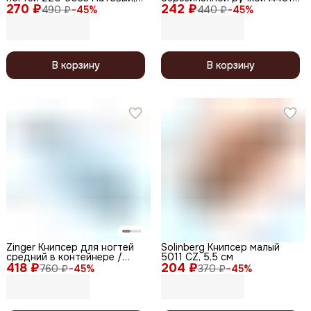
270 ₽
скошенные лезвия, 6 см
242 ₽
синий, 8 см
490 ₽
−
45
%
440 ₽
−
45
%
В корзину
В корзину
Zinger Книпсер для ногтей
Solinberg Книпсер малый
средний в контейнере /
5011 CZ, 5,5 см
418 ₽
Classic SLN-603-С10 white-
204 ₽
760 ₽
−
45
%
370 ₽
−
45
%
box transp, 9 мм