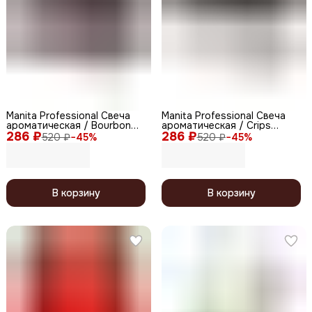
Manita Professional Свеча
Manita Professional Свеча
ароматическая / Bourbon
ароматическая / Crips
286 ₽
Spise, 50 мл
286 ₽
Baguette, 50 мл
520 ₽
−
45
%
520 ₽
−
45
%
В корзину
В корзину