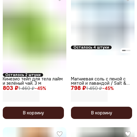
Осталось 4 штуки
Осталось 2 штуки
Кинезио тейп для тела лайм
Магниевая соль с пеной с
и зелёный чай, 3 м
мятой и лавандой / Salt &
803 ₽
798 ₽
Foam Mg-Relax, 550 мл/730
1 460 ₽
−
45
%
1 450 ₽
−
45
%
г
В корзину
В корзину