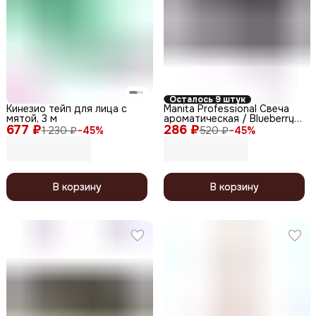
Осталось 9 штук
Кинезио тейп для лица с
Manita Professional Свеча
мятой, 3 м
ароматическая / Blueberry
677 ₽
286 ₽
Pie, 50 мл
1 230 ₽
−
45
%
520 ₽
−
45
%
В корзину
В корзину