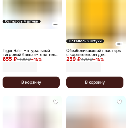
Осталось 4 штуки
Осталось 2 штуки
Tiger Balm Натуральный
Обезболивающий пластырь
тигровый бальзам для тела
с корцидепсом для
655 ₽
Белый тигр / White Ointment,
259 ₽
суставов / Silkworm
1 190 ₽
−
45
%
470 ₽
−
45
%
19,4 г
Cordyceps Pad, 20 шт.
В корзину
В корзину