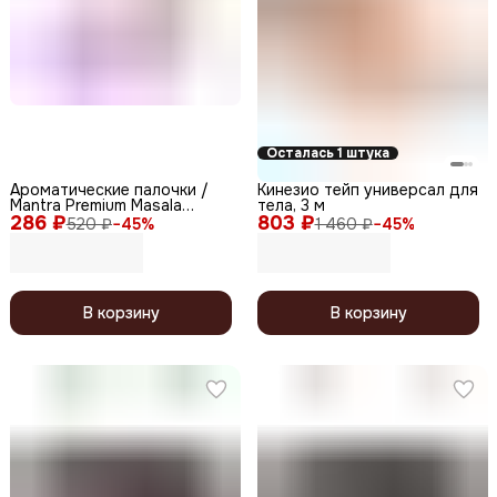
Осталась 1 штука
Ароматические палочки /
Кинезио тейп универсал для
Mantra Premium Masala
тела, 3 м
286 ₽
Special Collection, 10 шт.
803 ₽
520 ₽
−
45
%
1 460 ₽
−
45
%
В корзину
В корзину