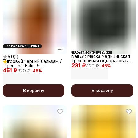
Осталась 1 штука
Осталось 2 штуки
Nail Art Маска медицинская
5.0
(
1
)
трехслойная одноразовая
Тигровый черный бальзам /
231 ₽
нестерильная, 50 шт.,
Tiger Thai Balm, 50 г
420 ₽
−
45
%
черный
451 ₽
820 ₽
−
45
%
В корзину
В корзину