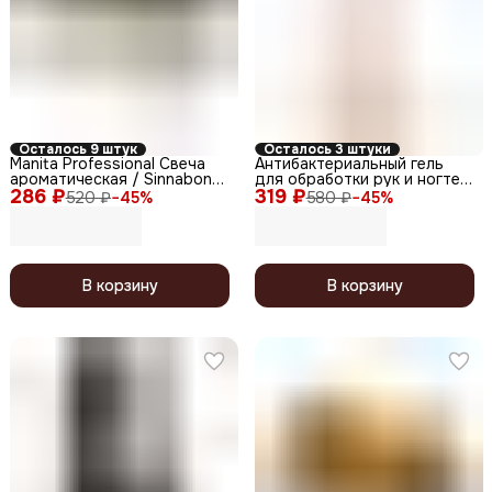
Осталось 9 штук
Осталось 3 штуки
Manita Professional Свеча
Антибактериальный гель
ароматическая / Sinnabon
для обработки рук и ногтей
286 ₽
Roll, 50 мл
319 ₽
с дозатором, 250 мл
520 ₽
−
45
%
580 ₽
−
45
%
В корзину
В корзину