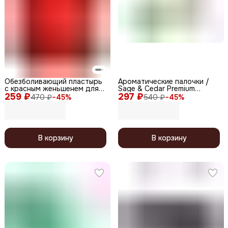
Обезболивающий пластырь
Ароматические палочки /
с красным женьшенем для
Sage & Cedar Premium
259 ₽
суставов / Power red
297 ₽
Masala Special Collection, 10
470 ₽
−
45
%
540 ₽
−
45
%
Ginseng, 20 шт.
шт.
В корзину
В корзину