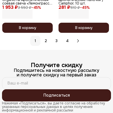
соевая свеча «Лемонграсс»,
Camphor, 10 шт.
1 953 ₽
180 мл
281 ₽
3 550 ₽
−
45
%
510 ₽
−
45
%
В корзину
В корзину
1
2
3
4
Получите скидку
Подпишитесь на новостную рассылку
и получите скидку на первый заказ
Подписаться
Нажимая «Подписаться», вы даете согласие на обработку
указанных персональных данных в целях получения
информационной и рекламной рассылки