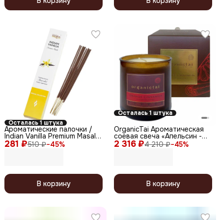
В корзину
В корзину
Осталась 1 штука
Осталась 1 штука
Ароматические палочки /
OrganicTai Ароматическая
Indian Vanilla Premium Masala
соевая свеча «Апельсин -
281 ₽
Special Collection, 10 шт.
2 316 ₽
корица», 180 мл
510 ₽
−
45
%
4 210 ₽
−
45
%
В корзину
В корзину