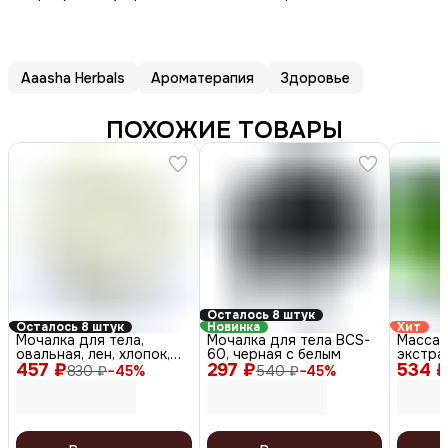
Aaasha Herbals
Ароматерапия
Здоровье
ПОХОЖИЕ ТОВАРЫ
Осталось 8 штук
Осталось 8 штук
Новинка
Хит
Мочалка для тела,
Мочалка для тела BCS-
Массаж
овальная, лен, хлопок,
60, черная с белым
экстра
457 ₽
натуральный цвет
297 ₽
534 
мл
830 ₽
−
45
%
540 ₽
−
45
%