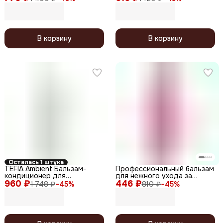
кислотой, 1000 мл
В корзину
В корзину
Осталась 1 штука
TEFIA Ambient Бальзам-
Профессиональный бальзам
кондиционер для
для нежного ухода за
960 ₽
поврежденных волос /
446 ₽
волосами / Gentle Cleanse,
1 748 ₽
−
45
%
810 ₽
−
45
%
Repair Conditioning Balm,
1000 мл
250 мл