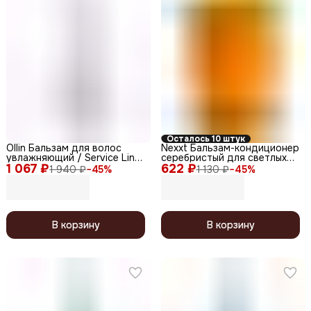
Осталось 10 штук
Ollin Бальзам для волос
Nexxt Бальзам-кондиционер
увлажняющий / Service Line,
серебристый для светлых
1 067 ₽
1000 мл
622 ₽
волос, 1000 мл
1 940 ₽
−
45
%
1 130 ₽
−
45
%
В корзину
В корзину