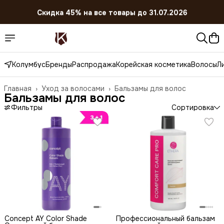
Скидка 45% на все товары до 31.07.2026
Колумбус
Бренды
Распродажа
Корейская косметика
Волосы
Л
Главная
›
Уход за волосами
›
Бальзамы для волос
Бальзамы для волос
Фильтры
Сортировка
Concept AY Color Shade
Профессиональный бальзам