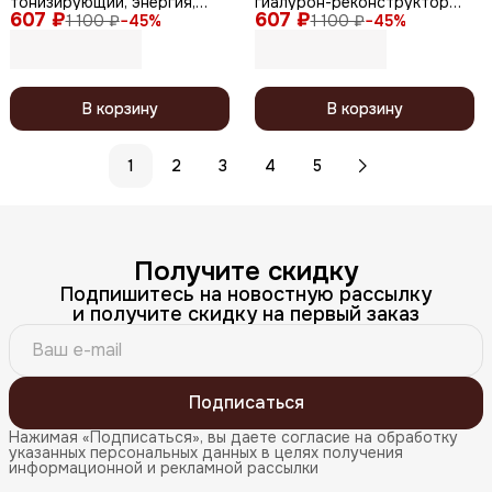
тонизирующий, энергия,
гиалурон-реконструктор
607 ₽
сила, свежесть, 1000 мл
607 ₽
волос, 1000 мл
1 100 ₽
−
45
%
1 100 ₽
−
45
%
В корзину
В корзину
1
2
3
4
5
Получите скидку
Подпишитесь на новостную рассылку
и получите скидку на первый заказ
Подписаться
Нажимая «Подписаться», вы даете согласие на обработку
указанных персональных данных в целях получения
информационной и рекламной рассылки