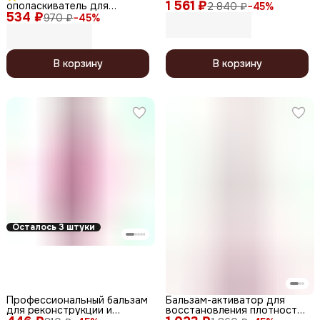
1 561 ₽
Conditioner for Colored Hair,
ополаскиватель для
2 840 ₽
−
45
%
950 мл
534 ₽
окрашенных волос, 1000 мл
970 ₽
−
45
%
В корзину
В корзину
Осталось 3 штуки
Профессиональный бальзам
Бальзам-активатор для
для реконструкции и
восстановления плотности
восстановления волос /
волос / Biotin Grow Hair