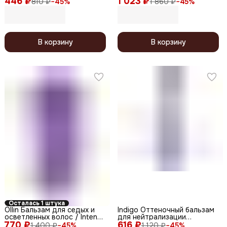
446 ₽
1 023 ₽
810 ₽
−
45
%
1 860 ₽
−
45
%
Keratin Restoration, 1000 мл
Balm, 1000 мл
В корзину
В корзину
Осталась 1 штука
Ollin Бальзам для седых и
Indigo Оттеночный бальзам
осветленных волос / Intense
для нейтрализации
770 ₽
Color, 200 мл
616 ₽
желтизны с гиалуроновой
1 400 ₽
−
45
%
1 120 ₽
−
45
%