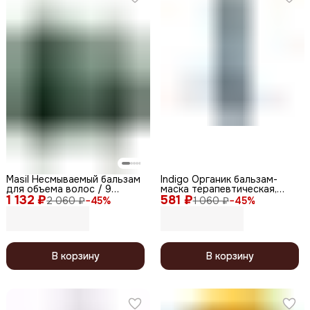
Masil Несмываемый бальзам
Indigo Органик бальзам-
для объема волос / 9
маска терапевтическая,
1 132 ₽
Protein Volume Up Silk Balm,
581 ₽
1000 мл
2 060 ₽
−
45
%
1 060 ₽
−
45
%
180 мл
В корзину
В корзину