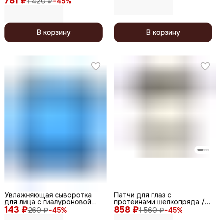
781 ₽
1 420 ₽
−
45
%
Cream 1.0, 30 мл
В корзину
В корзину
Увлажняющая сыворотка
Патчи для глаз с
для лица с гиалуроновой
протеинами шелкопряда /
143 ₽
кислотой / Hyaluronic Serum
858 ₽
Vita Cocoon, 2 мл
260 ₽
−
45
%
1 560 ₽
−
45
%
Sample (LH), 1,5 мл