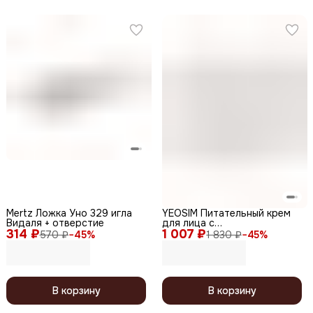
Mertz Ложка Уно 329 игла
YEOSIM Питательный крем
Видаля + отверстие
для лица с
314 ₽
1 007 ₽
низкомолекулярным
570 ₽
−
45
%
1 830 ₽
−
45
%
коллагеном / Hydrolyzed
Collagen Nourishing Cream,
100 г
В корзину
В корзину