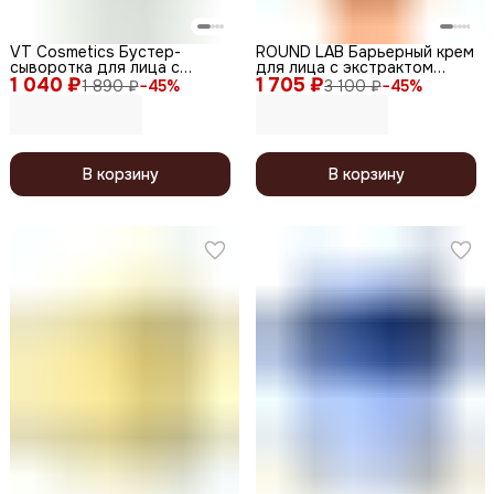
VT Cosmetics Бустер-
ROUND LAB Барьерный крем
сыворотка для лица с
для лица с экстрактом
1 040 ₽
микроиглами / Reedle Shot
1 705 ₽
чёрных бобов / Black Bean
1 890 ₽
−
45
%
3 100 ₽
−
45
%
300 Stick, 10 x 2 мл
QLA, 80 мл
В корзину
В корзину