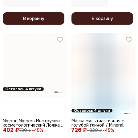
В корзину
В корзину
Осталось 4 штуки
Осталось 4 штуки
Nippon Nippers Инструмент
Маска мультиактивная с
косметологический Ложка
голубой глиной / Mineral
402 ₽
УНО / PC-01, ручная
726 ₽
Clay Mask, 100 мл
730 ₽
−
45
%
1 320 ₽
−
45
%
заточка, 145 мм