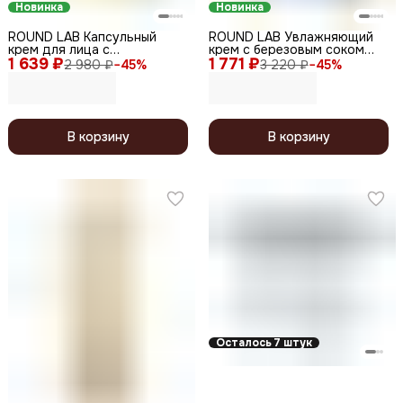
Новинка
Новинка
ROUND LAB Капсульный
ROUND LAB Увлажняющий
крем для лица с
крем с березовым соком
1 639 ₽
ниацинамидом и витамином
1 771 ₽
для лица / Birch Juice
2 980 ₽
−
45
%
3 220 ₽
−
45
%
C / Vita Niacinamide, 50 мл
Moisture Intensive Cream, 50
мл
В корзину
В корзину
Осталось 7 штук