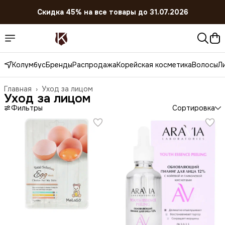
Скидка 45% на все товары до 31.07.2026
Колумбус
Бренды
Распродажа
Корейская косметика
Волосы
Л
Главная
›
Уход за лицом
Уход за лицом
Фильтры
Сортировка