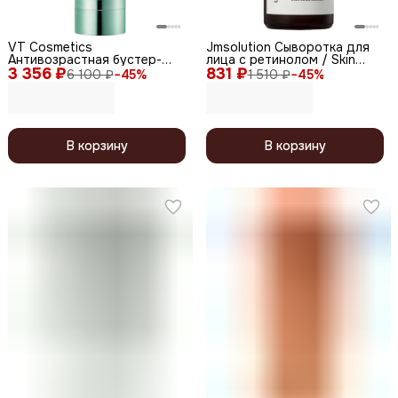
VT Cosmetics
Jmsolution Сыворотка для
Антивозрастная бустер-
лица с ретинолом / Skin
3 356 ₽
сыворотка для лица с
831 ₽
Boost Retinol 0.1 Serum, 30
6 100 ₽
−
45
%
1 510 ₽
−
45
%
микроиглами и ретинолом /
мл
Reti-A Reedle Shot 100, 50
мл
В корзину
В корзину