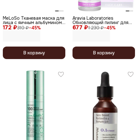
MeLoSo Тканевая маска для
Aravia Laboratories
лица с яичным альбумином /
Обновляющий пилинг для
172 ₽
Total Solution Egg Mask, 25 г
677 ₽
лица с койевой и
310 ₽
−
45
%
1 230 ₽
−
45
%
гликолевой кислотами /
Youth Essence Peeling, 50 мл
В корзину
В корзину