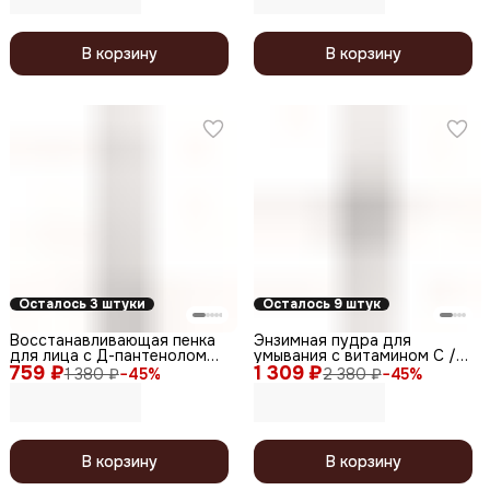
В корзину
В корзину
Осталось 3 штуки
Осталось 9 штук
Восстанавливающая пенка
Энзимная пудра для
для лица с Д-пантенолом
умывания с витамином С /
759 ₽
7% / Panthenol Forte SOS
1 309 ₽
Glow-C Enzyme Powder, 150
1 380 ₽
−
45
%
2 380 ₽
−
45
%
Foam, 160 мл
мл
В корзину
В корзину