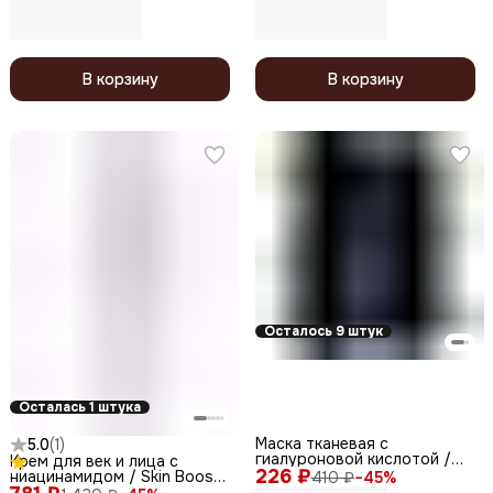
В корзину
В корзину
Осталось 9 штук
Осталась 1 штука
Маска тканевая c
5.0
(
1
)
гиалуроновой кислотой /
Крем для век и лица с
226 ₽
Water Luminous, 30 мл
ниацинамидом / Skin Boost
410 ₽
−
45
%
Niacinamide All Face Eye