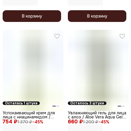
В корзину
В корзину
Осталась 1 штука
Осталось 3 штуки
Успокаивающий крем для
Увлажняющий гель для лица
лица с ниацинамидом /
с алоэ / Aloe Vera Aqua Gel,
754 ₽
Acne Balance Cream SPF 20,
660 ₽
100 мл
1 370 ₽
−
45
%
1 200 ₽
−
45
%
100 мл