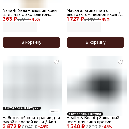
Nana-B Увлажняющий крем
Маска альгинатная с
для лица с экстрактом
экстрактом чёрной икры /
363 ₽
слизи улитки и EGF / Stem
1 727 ₽
Black Caviar-Lifting 550 мл
660 ₽
−
45
%
3 140 ₽
−
45
%
Cell & EGF Snail Essence
Moisture Cream, 100 мл
В корзину
В корзину
Осталось 4 штуки
Осталась 1 штука
Набор карбокситерапии для
Health & Beauty Защитный
сухой и зрелой кожи / Anti-
крем для лица против
3 872 ₽
Age Set, 150 мл x 3
1 540 ₽
морщин для мужчин, 50 мл
7 040 ₽
−
45
%
2 800 ₽
−
45
%