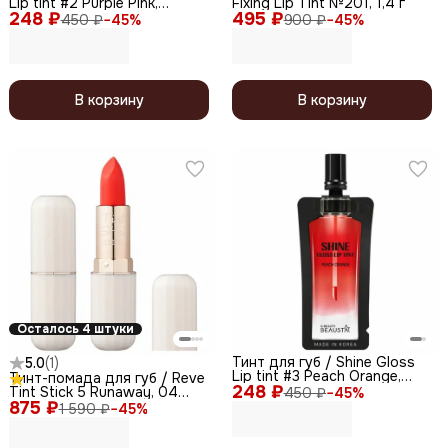
Lip tint #2 Purple Pink,
Fixing Lip Tint №201, 1,4 г
248 ₽
пурпурно-розовый, 4 мл
495 ₽
450 ₽
−
45
%
900 ₽
−
45
%
В корзину
В корзину
Осталось 4 штуки
Тинт для губ / Shine Gloss
5.0
(
1
)
Lip tint #3 Peach Orange,
Тинт-помада для губ / Reve
248 ₽
персиковый апельсин, 4 мл
Tint Stick 5 Runaway, 04
450 ₽
−
45
%
875 ₽
Brave Tangerine, 3,5 г
1 590 ₽
−
45
%