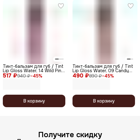
Тинт-бальзам для губ / Tint
Тинт-бальзам для губ / Tint
Lip Gloss Water, 14 Wild Pink,
Lip Gloss Water, 09 Candy
517 ₽
5,5 мл
490 ₽
Doll, 5,5 мл
940 ₽
−
45
%
890 ₽
−
45
%
В корзину
В корзину
Получите скидку