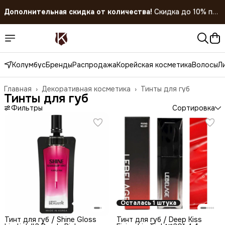
Дополнительная скидка от количества!
Скидка до 10% при
покупке 5 штук!
Скидка 45% на все товары до 31.07.2026
Колумбус
Бренды
Распродажа
Корейская косметика
Волосы
Л
Главная
›
Декоративная косметика
›
Тинты для губ
Тинты для губ
Фильтры
Сортировка
Осталась 1 штука
Тинт для губ / Shine Gloss
Тинт для губ / Deep Kiss