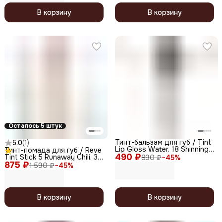
В корзину
В корзину
Осталось 5 штук
Тинт-бальзам для губ / Tint
5.0
(
1
)
Lip Gloss Water, 18 Shinning
Тинт-помада для губ / Reve
490 ₽
Water, 5,5 мл
Tint Stick 5 Runaway Chili, 3,5
890 ₽
−
45
%
875 ₽
г
1 590 ₽
−
45
%
В корзину
В корзину