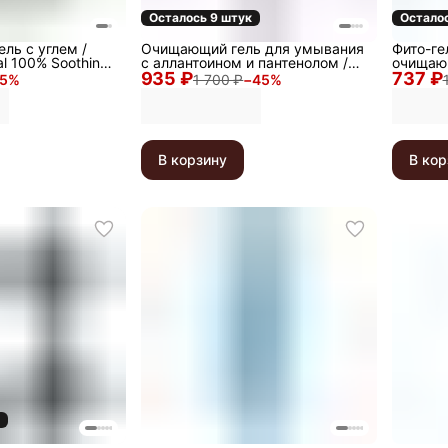
Осталось 9 штук
Остало
ль с углем /
Очищающий гель для умывания
Фито-ге
al 100% Soothing
с аллантоином и пантенолом /
очищаю
935 ₽
Soft Clean Gel, 150 мл
737 ₽
Phyto-Ac
5
%
1 700 ₽
−
45
%
мл
В корзину
В кор