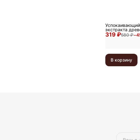
Успокаивающий 
экстракта древе
319 ₽
Charcoal Moistur
580 ₽
−
4
100 мл
В корзину