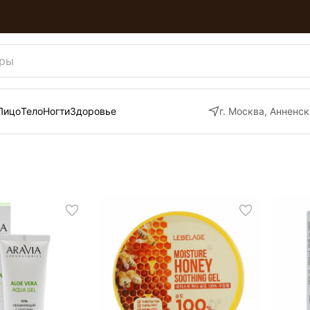
окупке 5 штук!
Лицо
Тело
Ногти
Здоровье
г. Москва, Анненск