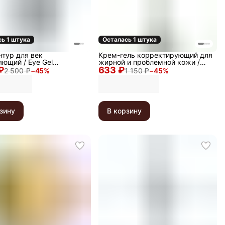
ь 1 штука
Осталась 1 штука
нтур для век
Крем-гель корректирующий для
ющий / Eye Gel
жирной и проблемной кожи /
₽
zer, 30 мл
633 ₽
Anti-Acne Light Cream, 50 мл
2 500 ₽
−
45
%
1 150 ₽
−
45
%
зину
В корзину