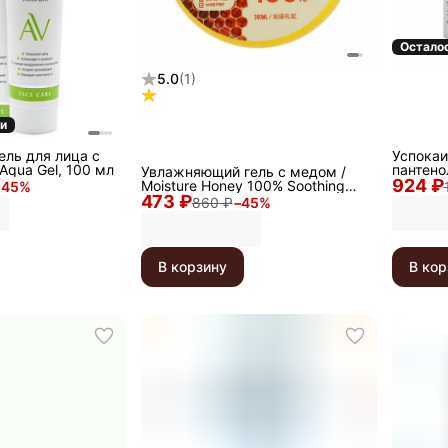
Остало
5.0
(
1
)
ки
ль для лица с
Успокаи
 Aqua Gel, 100 мл
пантено
Увлажняющий гель с медом /
924 ₽
Soothing
Moisture Honey 100% Soothing
−
45
%
473 ₽
Gel, 300 мл
860 ₽
−
45
%
В корзину
В кор