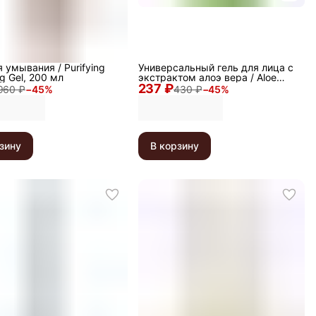
я умывания / Purifying
Универсальный гель для лица с
g Gel, 200 мл
экстрактом алоэ вера / Aloe
237 ₽
Vera Soothing Gel, 20 мл
960 ₽
−
45
%
430 ₽
−
45
%
зину
В корзину