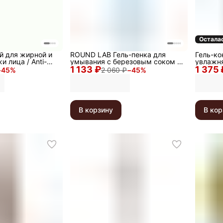
Осталас
й для жирной и
ROUND LAB Гель-пенка для
Гель-ко
 лица / Anti-
умывания с березовым соком /
увлажня
er, 250 мл
1 133 ₽
Birch Juice Moisturizing Cleanser,
1 375 
Moisturi
−
45
%
2 060 ₽
−
45
%
150 мл
В корзину
В кор