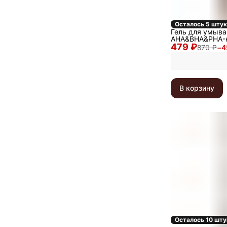
Осталось 5 штук
Гель для умыва
AHA&BHA&PHA-к
479 ₽
мл
870 ₽
−
4
В корзину
Осталось 10 шту