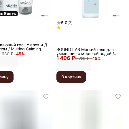
сь 6 штук
5.0
(
2
)
вающий гель с алоэ и Д-
лом / Multing Calming
ROUND LAB Мягкий гель для
 Gel, 200 мл
умывания с морской водой /
1 680 ₽
−
45
%
1 496 ₽
1025 Dokdo Cleansing Gel, 150
2 720 ₽
−
45
%
мл
зину
В корзину