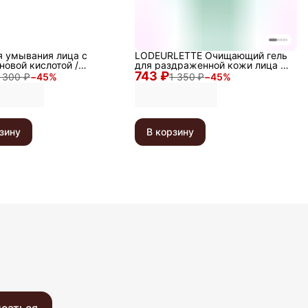
я умывания лица с
LODEURLETTE Очищающий гель
новой кислотой /
для раздраженной кожи лица /
ic Cleansing Gel, 200 мл
743 ₽
In England Colorfit Powdery Breez
 300 ₽
−
45
%
1 350 ₽
−
45
%
Cleansing Gel, 150 мл
зину
В корзину