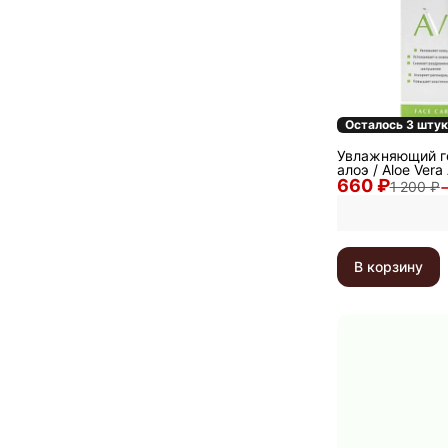
Осталось 3 шту
Увлажняющий ге
алоэ / Aloe Vera
660 ₽
1 200 ₽
В корзину