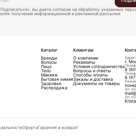
Подпи
Подписаться», вы даете согласие на обработку указанных пер
целях получения информационной и рекламной рассылки
Каталог
Клиентам
Конт
Бренды
О компании
Адрес
г. Мо
Волосы
Реквизиты
Телеф
Лицо
Условия сотрудничества
8 (80
Тело
Вопросы и ответы
Телеф
Макияж
Способы оплаты
8 (97
Бытовая химия
Заказы и доставка
Режим
Здоровье
Документы на товары
поне
Распродажа
Эл. по
mail@
Эл. по
Krist
циальности
Оферта
Гарантия и возврат