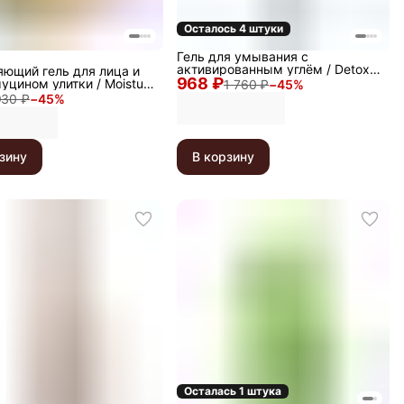
Осталось 4 штуки
Гель для умывания с
активированным углём / Detox
ющий гель для лица и
968 ₽
Carbon Cleanser, 150 мл
муцином улитки / Moisture
1 760 ₽
−
45
%
0% Soothing Gel, 300 мл
930 ₽
−
45
%
зину
В корзину
Осталась 1 штука