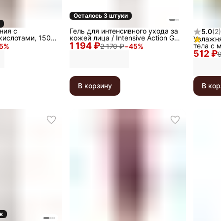
Осталось 3 штуки
ния с
Гель для интенсивного ухода за
5.0
(
2
)
ислотами, 150
кожей лица / Intensive Action Gel,
Увлажня
1 194 ₽
250 мл
тела с 
5
%
2 170 ₽
−
45
%
512 ₽
Snail 10
В корзину
В кор
к