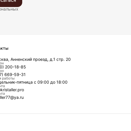
саться
сональных
акты
сква, Анненский проезд, д.1 стр. 20
он
0) 200-18-85
он
7) 669-59-31
 работы
дельник-пятница с 09:00 до 18:00
чта
kristaller.pro
чта
aller77@ya.ru