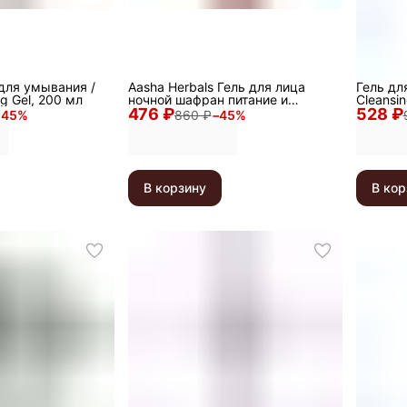
для умывания /
Aasha Herbals Гель для лица
Гель дл
g Gel, 200 мл
ночной шафран питание и
Cleansin
476 ₽
восстановление, 100 мл
528 ₽
−
45
%
860 ₽
−
45
%
В корзину
В кор