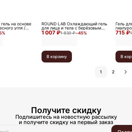
гель на основе
ROUND LAB Охлаждающий гель
Гель дл
сного угля /
для лица и тела с берёзовым
гиалуро
e Soothing Gel,
1 007 ₽
соком / Birch Juice Moisturizing
715 ₽
Hyaluron
5
%
1 830 ₽
−
45
%
1
Soothing Gel Cool, 150 мл
В корзину
В кор
1
2
Получите скидку
Подпишитесь на новостную рассылку
и получите скидку на первый заказ