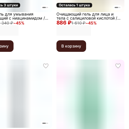
сь 3 штуки
Осталась 1 штука
ль для умывания
Очищающий гель для лица и
щий с ниацинамидом /
тела с салициловой кислотой /
tive Cleansing Gel, 200
886 ₽
Anti-Acne Cleansing Gel, 200 мл
1 340 ₽
−
45
%
1 610 ₽
−
45
%
зину
В корзину