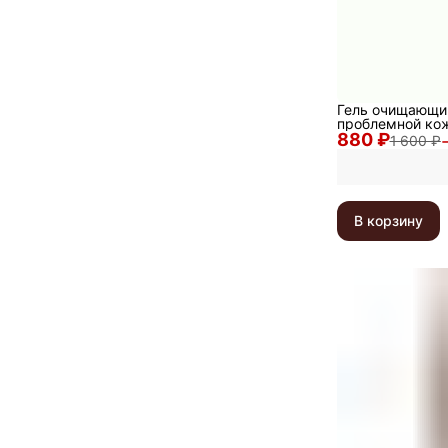
Гель очищающи
проблемной кожи
880 ₽
Acne Gel Cleans
1 600 ₽
В корзину