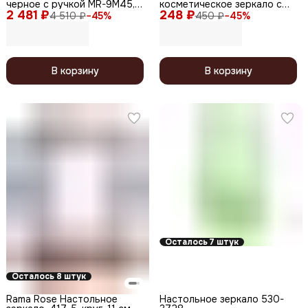
черное с ручкой MR-9M45,
косметическое зеркало с
2 481 ₽
23 см, черный
248 ₽
увеличением CR-5, круг, 12,5
4 510 ₽
−
45
%
450 ₽
−
45
%
см
В корзину
В корзину
Осталось 7 штук
Осталось 8 штук
Rama Rose Настольное
Настольное зеркало 530-