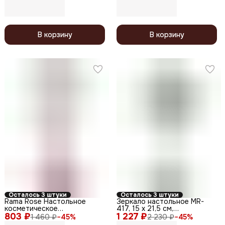
MI-064, круглое, 28 (20,5) x
19 см, коричневый
В корзину
В корзину
Осталось 3 штуки
Осталось 3 штуки
Rama Rose Настольное
Зеркало настольное MR-
косметическое
417, 15 x 21,5 см,
803 ₽
двустороннее зеркало с 5X
1 227 ₽
серебристый
1 460 ₽
−
45
%
2 230 ₽
−
45
%
увеличением 442, в