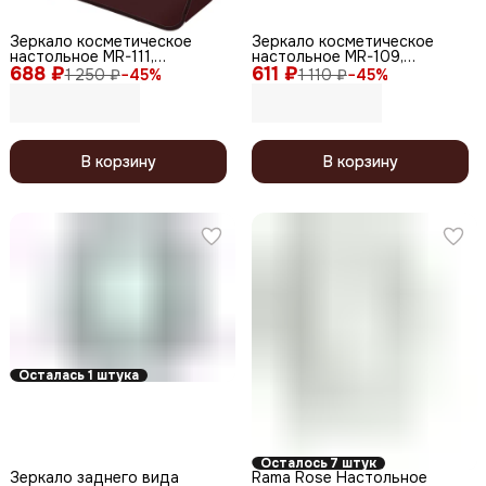
Зеркало косметическое
Зеркало косметическое
настольное MR-111,
настольное MR-109,
688 ₽
янтарный
611 ₽
прозрачный
1 250 ₽
−
45
%
1 110 ₽
−
45
%
В корзину
В корзину
Осталась 1 штука
Осталось 7 штук
Зеркало заднего вида
Rama Rose Настольное