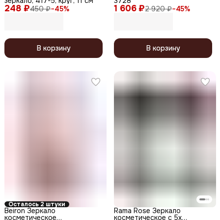
зеркало, 417-5, круг, 11 см
3728
248 ₽
1 606 ₽
450 ₽
−
45
%
2 920 ₽
−
45
%
В корзину
В корзину
Осталось 2 штуки
Beiron Зеркало
Rama Rose Зеркало
косметическое
косметическое с 5x