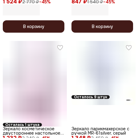
1 524 ₽
серебристый
847 ₽
двустороннее зеркало с 5X
2 770 ₽
−
45
%
1 540 ₽
−
45
%
увеличением 440, в
ассортименте
В корзину
В корзину
Осталось 9 штук
Осталась 1 штука
Зеркало косметическое
Зеркало парикмахерское с
двустороннее настольное
ручкой MR-61silver, серый
1 232 ₽
530-3752, овальное, 22,5 x
1 348 ₽