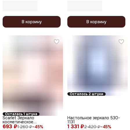
см
В корзину
В корзину
Осталось 2 штуки
Осталась 1 штука
Scarlet Зеркало
Настольное зеркало 530-
косметическое
1131
693 ₽
двустороннее настольное
1 331 ₽
1 260 ₽
−
45
%
2 420 ₽
−
45
%