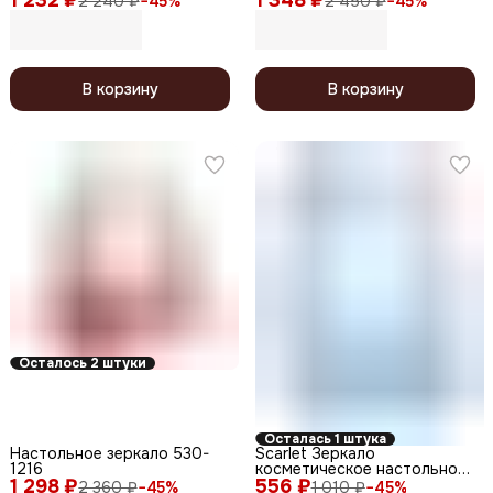
2 240 ₽
−
45
%
2 450 ₽
−
45
%
17 см
В корзину
В корзину
Осталось 2 штуки
Осталась 1 штука
Настольное зеркало 530-
Scarlet Зеркало
1216
косметическое настольное
1 298 ₽
556 ₽
695 KF, овальное, 18,5 x 14,7
2 360 ₽
−
45
%
1 010 ₽
−
45
%