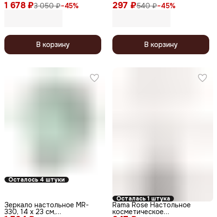
1 678 ₽
двустороннее настольное с
297 ₽
увеличением на присосках,
3 050 ₽
−
45
%
540 ₽
−
45
%
увеличением 5x, 530-3729,
черный, Ø14 см
бордовый
В корзину
В корзину
Осталось 4 штуки
Осталась 1 штука
Зеркало настольное MR-
Rama Rose Настольное
330, 14 х 23 см,
косметическое