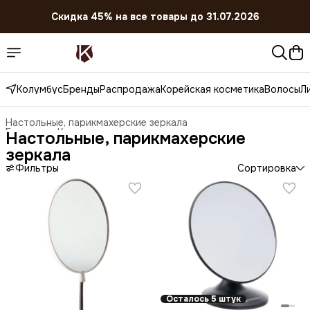
Скидка 45% на все товары до 31.07.2026
Колумбус
Бренды
Распродажа
Корейская косметика
Волосы
Л
Настольные, парикмахерские зеркала
Главная
›
Косметические принадлежности
›
Настольные, парикмахерские
зеркала
Фильтры
Сортировка
Осталось 5 штук