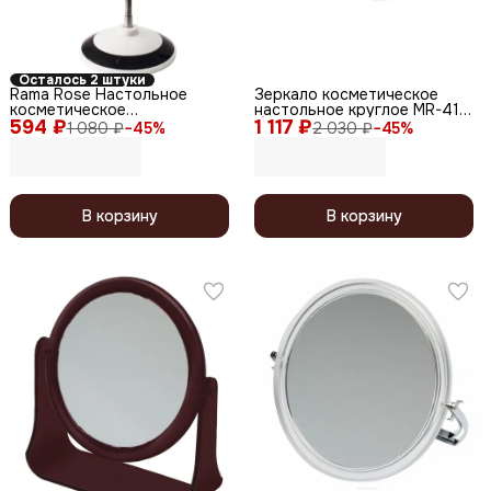
Осталось 2 штуки
Rama Rose Настольное
Зеркало косметическое
косметическое
настольное круглое MR-415,
594 ₽
двустороннее зеркало с 5X
1 117 ₽
Ø20 см, черный
1 080 ₽
−
45
%
2 030 ₽
−
45
%
увеличением на гибкой
ножке 466, в ассортименте
В корзину
В корзину