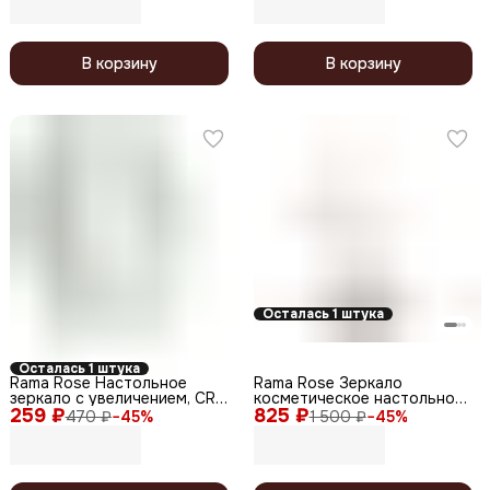
ножке 467, в ассортименте
В корзину
В корзину
Осталась 1 штука
Осталась 1 штука
Rama Rose Настольное
Rama Rose Зеркало
зеркало с увеличением, CR-
косметическое настольное
259 ₽
6, круг, 14,5 см
825 ₽
двустороннее K-441, 18 см
470 ₽
−
45
%
1 500 ₽
−
45
%