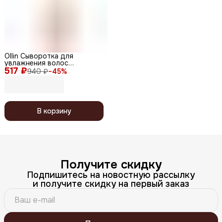
Ollin Сыворотка для
увлажнения волос
517 ₽
фруктовая / Perfect Hair
940 ₽
−
45
%
Fresh Mix, 120 мл
В корзину
Получите скидку
Подпишитесь на новостную рассылку
и получите скидку на первый заказ