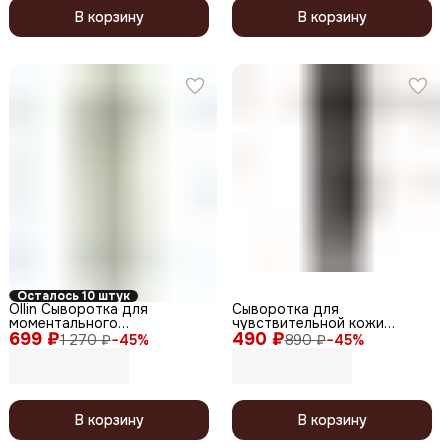
В корзину
В корзину
Осталось 10 штук
Ollin Сыворотка для
Сыворотка для
моментального
чувствительной кожи
699 ₽
восстановления / Keratin
490 ₽
головы / Arabian Spa,
1 270 ₽
−
45
%
890 ₽
−
45
%
Royal Treatment, 100 мл
сандал, 100 мл
В корзину
В корзину