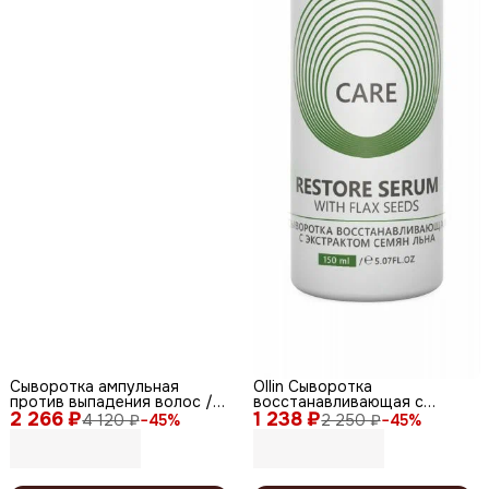
Сыворотка ампульная
Ollin Сыворотка
против выпадения волос /
восстанавливающая с
2 266 ₽
Follicle Ultra Serum, 150 мл
1 238 ₽
экстрактом семян льна /
4 120 ₽
−
45
%
2 250 ₽
−
45
%
Care, 150 мл