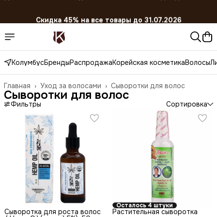
Скидка 45% на все товары до 31.07.2026
Колумбус
Бренды
Распродажа
Корейская косметика
Волосы
Л
Главная
›
Уход за волосами
›
Сыворотки для волос
Сыворотки для волос
Фильтры
Сортировка
Осталось 4 штуки
Сыворотка для роста волос
Растительная сыворотка