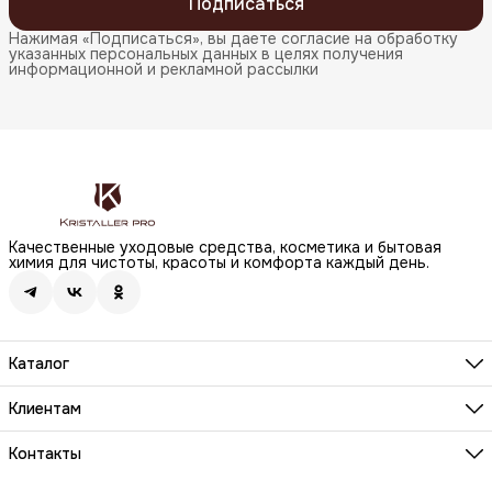
Подписаться
Нажимая «Подписаться», вы даете согласие на обработку
указанных персональных данных в целях получения
информационной и рекламной рассылки
Качественные уходовые средства, косметика и бытовая
химия для чистоты, красоты и комфорта каждый день.
Каталог
Бренды
Волосы
Клиентам
Лицо
О компании
Тело
Реквизиты
Контакты
Макияж
Условия сотрудничества
Бытовая химия
Адрес
Вопросы и ответы
Здоровье