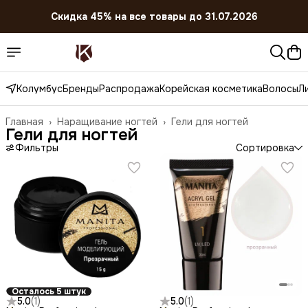
Скидка 45% на все товары до 31.07.2026
Колумбус
Бренды
Распродажа
Корейская косметика
Волосы
Л
Главная
›
Наращивание ногтей
›
Гели для ногтей
Гели для ногтей
Фильтры
Сортировка
Осталось 5 штук
5.0
(
1
)
5.0
(
1
)