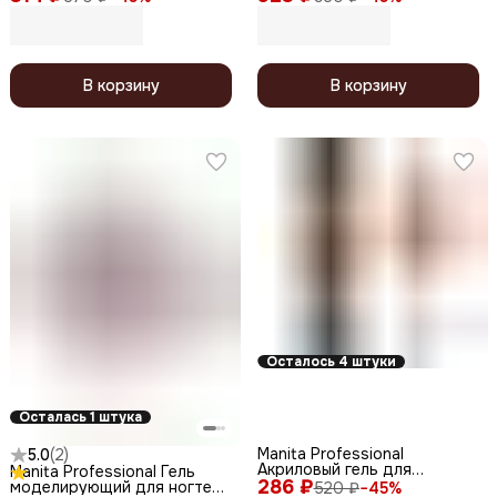
Euphoria №07, 15 мл
В корзину
В корзину
Осталось 4 штуки
Осталась 1 штука
Manita Professional
5.0
(
2
)
Акриловый гель для
Manita Professional Гель
286 ₽
моделирования ногтей
моделирующий для ногтей
520 ₽
−
45
%