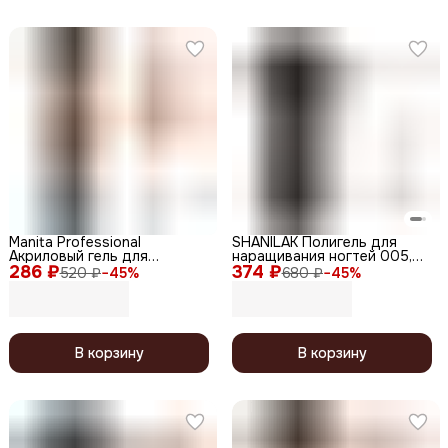
Manita Professional
SHANILAK Полигель для
Акриловый гель для
наращивания ногтей 005,
286 ₽
моделирования ногтей №11,
374 ₽
натуральный розовый
520 ₽
−
45
%
680 ₽
−
45
%
15 мл
В корзину
В корзину