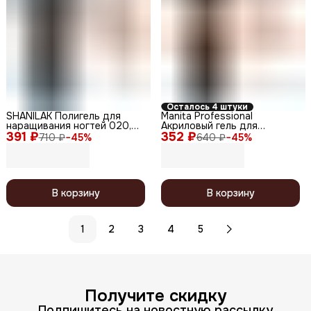
Осталось 4 штуки
SHANILAK Полигель для
Manita Professional
наращивания ногтей 020,
Акриловый гель для
391 ₽
розовый ирис
352 ₽
моделирования ногтей №11,
710 ₽
−
45
%
640 ₽
−
45
%
30 мл
В корзину
В корзину
1
2
3
4
5
Получите скидку
Подпишитесь на новостную рассылку