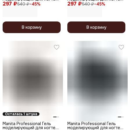
297 ₽
светоотражающий / Builder
297 ₽
с хлопьями юки / Builder Gel
540 ₽
−
45
%
540 ₽
−
45
%
Gel Reflective №07, 15 мл
Moonlight №04, 15 мл
В корзину
В корзину
Осталась 1 штука
Manita Professional Гель
Manita Professional Гель
моделирующий для ногтей
моделирующий для ногтей