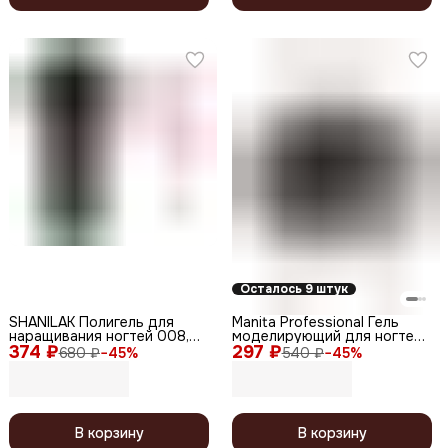
Осталось 9 штук
SHANILAK Полигель для
Manita Professional Гель
наращивания ногтей 008,
моделирующий для ногтей
374 ₽
нежный розовый
297 ₽
/ Builder Gel Fairies №06, 15
680 ₽
−
45
%
540 ₽
−
45
%
мл
В корзину
В корзину