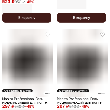
№08, 15 мл
523 ₽
№8, 50 мл
950 ₽
−
45
%
В корзину
В корзину
Осталось 5 штук
Осталось 3 штуки
Manita Professional Гель
Manita Professional Гель
моделирующий для ногтей
моделирующий для ногтей
297 ₽
/ Builder Gel Fairies №04, 15
297 ₽
светоотражающий / Builder
540 ₽
−
45
%
540 ₽
−
45
%
мл
Gel Reflective №02, 15 мл