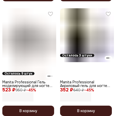
Осталось 3 штуки
Осталось 9 штук
Manita Professional Гель
Manita Professional
моделирующий для ногтей
Акриловый гель для ногтей
523 ₽
№2, белый, 50 мл
352 ₽
светоотражающий №02, 30
950 ₽
−
45
%
640 ₽
−
45
%
мл
В корзину
В корзину