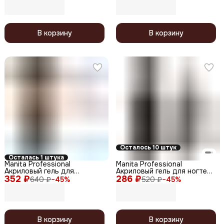
В корзину
В корзину
Осталось 10 штук
Осталась 1 штука
Manita Professional
Manita Professional
Акриловый гель для
Акриловый гель для ногтей
352 ₽
моделирования ногтей
286 ₽
светоотражающий №04, 15
640 ₽
−
45
%
520 ₽
−
45
%
№09, 30 мл
мл
В корзину
В корзину