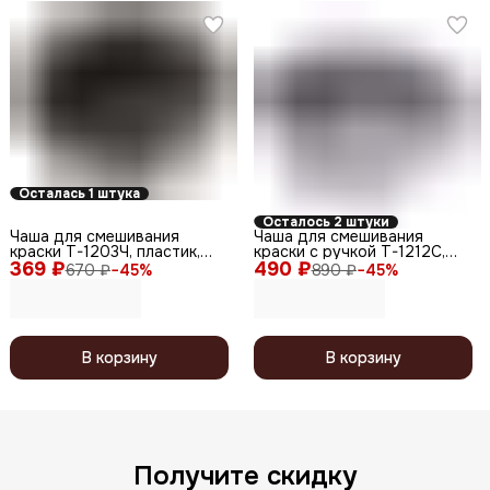
Осталась 1 штука
Осталось 2 штуки
Чаша для смешивания
Чаша для смешивания
краски T-1203Ч, пластик,
краски с ручкой T-1212С,
369 ₽
черный, 180 мл
490 ₽
пластик, серый, 400 мл
670 ₽
−
45
%
890 ₽
−
45
%
В корзину
В корзину
Получите скидку