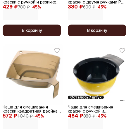
краски с ручкой и резинкой
краски с двумя ручками PP-
429 ₽
на дне T-1215, пластик,
330 ₽
0585, пластик, черный, 300
780 ₽
−
45
%
600 ₽
−
45
%
прозрачный, 240 мл
мл
В корзину
В корзину
Осталось 7 штук
Чаша для смешивания
Чаша для смешивания
краски квадратная двойная
краски с ручкой и
572 ₽
T-1222, пластик, черный,
484 ₽
прорезиненной вставкой T-
1 040 ₽
−
45
%
880 ₽
−
45
%
300 мл
005mango, пластик, желтый,
330 мл