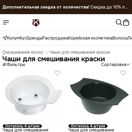
Дополнительная скидка от количества!
Скидка до 10% при
покупке 5 штук!
Скидка 45% на все товары до 31.07.2026
Колумбус
Бренды
Распродажа
Корейская косметика
Волосы
Л
Окрашивание волос
›
Чаши для смешивания краски
Главная
›
Чаши для смешивания краски
Фильтры
Сортировка
Осталось 4 штуки
Осталось 4 штуки
Чаша для смешивания
Чаша для смешивания