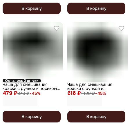
В корзину
В корзину
Осталось 3 штуки
Чаша для смешивания
Чаша для смешивания
краски с ручкой и носиком
краски с ручкой и
479 ₽
T-1202, пластик, черный,
616 ₽
перегородкой T-1207,
870 ₽
−
45
%
1 120 ₽
−
45
%
260 мл
пластик, черный, 2 х 375 мл
В корзину
В корзину