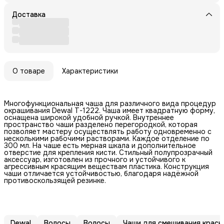
Доставка
О товаре
Характеристики
Многофункциональная чаша для различного вида процедур
окрашивания Dewal T-1222. Чаша имеет квадратную форму,
оснащена широкой удобной ручкой. Внутреннее
пространство чаши разделено перегородкой, которая
позволяет мастеру осуществлять работу одновременно с
несколькими рабочими растворами. Каждое отделение по
300 мл. На чаше есть мерная шкала и дополнительное
отверстие для крепления кисти. Стильный полупрозрачный
аксессуар, изготовлен из прочного и устойчивого к
агрессивным красящим веществам пластика. Конструкция
чаши отличается устойчивостью, благодаря надёжной
противоскользящей резинке.
Dewal
Волосы
Волосы
Чаши для смешивания краск