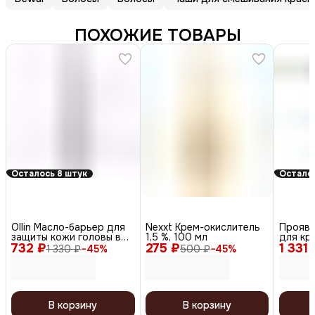
ПОХОЖИЕ ТОВАРЫ
Осталось 8 штук
Осталос
Ollin Масло-барьер для
Nexxt Крем-окислитель
Проявл
защиты кожи головы во
1,5 %, 100 мл
для кр
732 ₽
время окрашивания /
275 ₽
1 331 
125 мл
1 330 ₽
−
45
%
500 ₽
−
45
%
Service Line, 150 мл
В корзину
В корзину