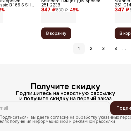
для бровей
Solinberg Пинцет для бровей
Solinbe
ssic B 166 S SH,
251-2238
251-G1
 90 мм,
347 ₽
347 ₽
5
%
630 ₽
−
45
%
лянцевый
В корзину
В кор
…
1
2
3
4
Получите скидку
Подпишитесь на новостную рассылку
и получите скидку на первый заказ
Подпи
Подписаться», вы даете согласие на обработку указанных перс
целях получения информационной и рекламной рассылки