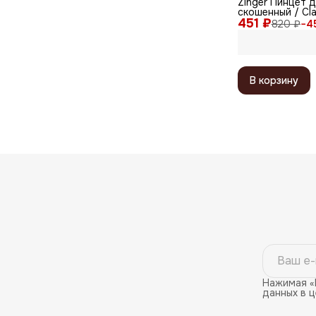
Zinger Пинцет 
скошенный / Cla
451 ₽
ручная заточка,
820 ₽
−
4
серебристый г
В корзину
Нажимая «
данных в 