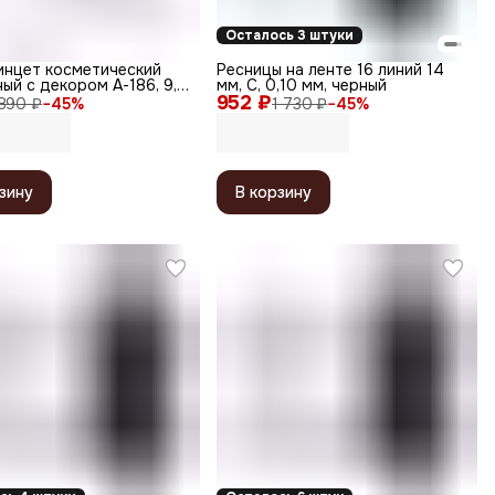
Осталось 3 штуки
инцет косметический
Ресницы на ленте 16 линий 14
ый с декором А-186, 9,5
мм, С, 0,10 мм, черный
952 ₽
890 ₽
−
45
%
1 730 ₽
−
45
%
зину
В корзину