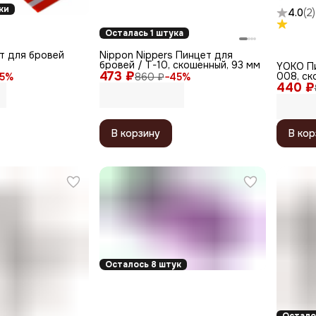
ки
4.0
(
2
)
Осталась 1 штука
ет для бровей
Nippon Nippers Пинцет для
бровей / T-10, скошенный, 93 мм
YOKO Пи
473 ₽
008, ск
5
%
860 ₽
−
45
%
440 ₽
В корзину
В кор
Осталось 8 штук