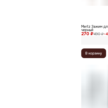
Mertz Зажим дл
черный
270 ₽
490 ₽
−
4
В корзину