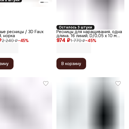
сь 2 штуки
Осталось 3 штуки
ые ресницы / 3D Faux
Ресницы для наращивания, одна
8, норка
длина, 16 линий, D/0,05 x 10 мм,
₽
974 ₽
чёрный
2 240 ₽
−
45
%
1 770 ₽
−
45
%
зину
В корзину