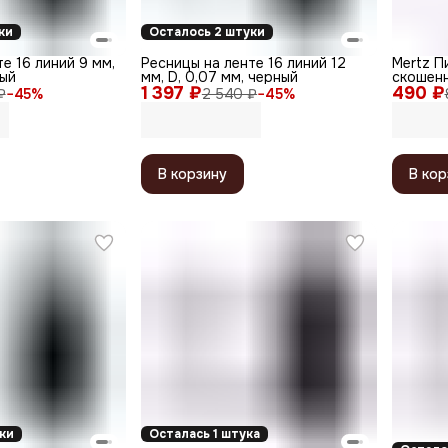
ки
Осталось 2 штуки
е 16 линий 9 мм,
Ресницы на ленте 16 линий 12
Mertz П
ный
мм, D, 0,07 мм, черный
скошенн
1 397 ₽
490 ₽
см
₽
−
45
%
2 540 ₽
−
45
%
В корзину
В кор
ки
Осталась 1 штука