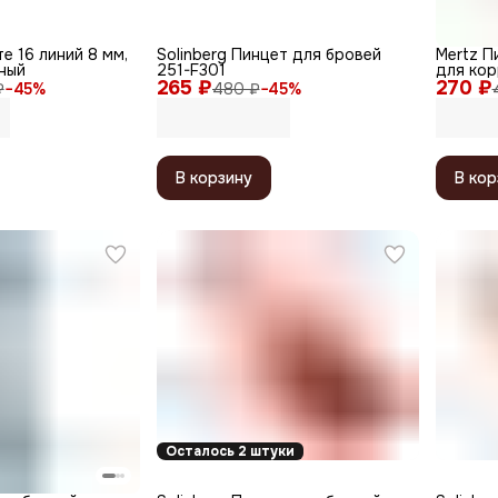
е 16 линий 8 мм,
Solinberg Пинцет для бровей
Mertz П
рный
251-F301
для кор
265 ₽
270 ₽
скошенн
₽
−
45
%
480 ₽
−
45
%
см
В корзину
В кор
Осталось 2 штуки