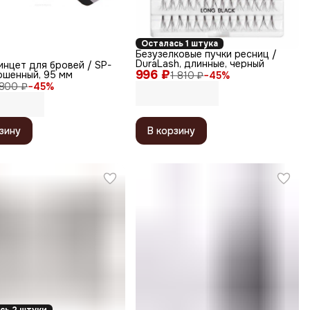
Осталась 1 штука
Безузелковые пучки ресниц /
DuraLash, длинные, черный
нцет для бровей / SP-
996 ₽
ошенный, 95 мм
1 810 ₽
−
45
%
800 ₽
−
45
%
зину
В корзину