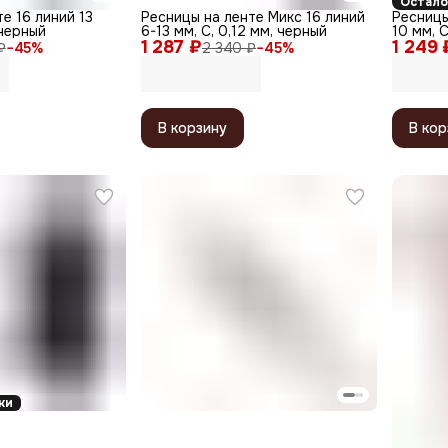
Остало
е 16 линий 13
Ресницы на ленте Микс 16 линий
Ресницы
 черный
6-13 мм, C, 0,12 мм, черный
10 мм, C
1 287 ₽
1 249 
₽
−
45
%
2 340 ₽
−
45
%
В корзину
В кор
ки