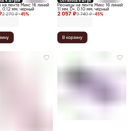
сь 4 штуки
Осталось 6 штук
 на ленте Микс 16 линий
Ресницы на ленте Микс 16 линий
, 0,12 мм, черный
11 мм, D+, 0,10 мм, черный
₽
2 057 ₽
2 270 ₽
−
45
%
3 740 ₽
−
45
%
зину
В корзину