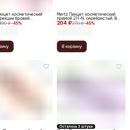
инцет косметический
Mertz Пинцет косметический
рекции бровей
прямой 211-N, серебристый, 8
ый / 184, красный, 9,5
204 ₽
см
490 ₽
−
45
%
370 ₽
−
45
%
зину
В корзину
Осталось 3 штуки