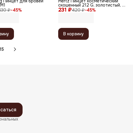
rg Пинцет для бровей
Mertz Пинцет косметический
4M1
скошенный 212 G, золотистый, 8
231 ₽
см
630 ₽
−
45
%
420 ₽
−
45
%
зину
В корзину
15
саться
ональных