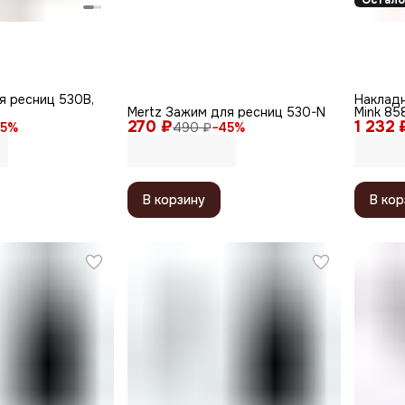
Остало
я ресниц 530B,
Накладн
Mertz Зажим для ресниц 530-N
Mink 85
270 ₽
1 232 
5
%
490 ₽
−
45
%
В корзину
В кор