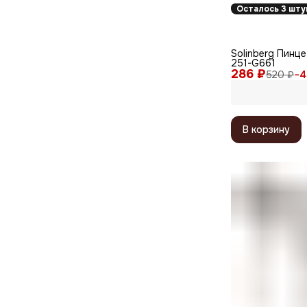
Осталось 3 шту
Solinberg Пинц
251-G661
286 ₽
520 ₽
−
4
В корзину