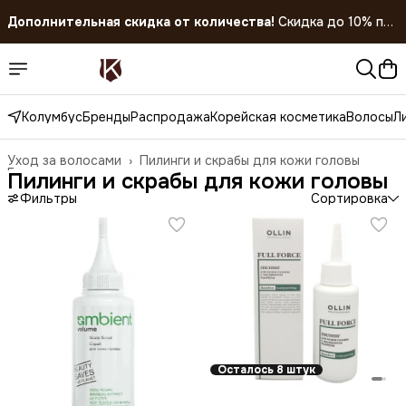
Дополнительная скидка от количества!
Скидка до 10% при
покупке 5 штук!
Скидка 45% на все товары до 31.07.2026
Колумбус
Бренды
Распродажа
Корейская косметика
Волосы
Л
Уход за волосами
›
Пилинги и скрабы для кожи головы
Главная
›
Пилинги и скрабы для кожи головы
Фильтры
Сортировка
Осталось 8 штук