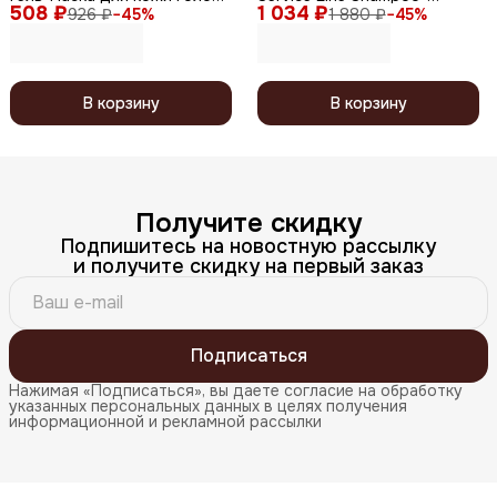
508 ₽
/ Purifying Scalp Gel Mask,
1 034 ₽
peeling pH 7.0, 1000 мл
926 ₽
−
45
%
1 880 ₽
−
45
%
120 мл
В корзину
В корзину
Получите скидку
Подпишитесь на новостную рассылку
и получите скидку на первый заказ
Подписаться
Нажимая «Подписаться», вы даете согласие на обработку
указанных персональных данных в целях получения
информационной и рекламной рассылки