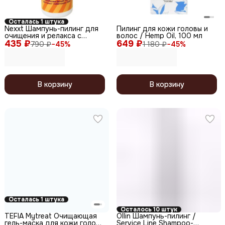
Осталась 1 штука
Nexxt Шампунь-пилинг для
Пилинг для кожи головы и
очищения и релакса с
волос / Hemp Oil, 100 мл
435 ₽
тибетскими травами, 250
649 ₽
790 ₽
−
45
%
1 180 ₽
−
45
%
мл
В корзину
В корзину
Осталась 1 штука
Осталось 10 штук
TEFIA Mytreat Очищающая
Ollin Шампунь-пилинг /
гель-маска для кожи головы
Service Line Shampoo-