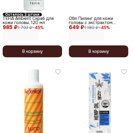
Осталось 2 штуки
TEFIA Ambient Скраб для
Ollin Пилинг для кожи
кожи головы, 120 мл
головы с экстрактом
985 ₽
649 ₽
бамбука / Full Force, 80 мл
1 793 ₽
−
45
%
1 180 ₽
−
45
%
В корзину
В корзину