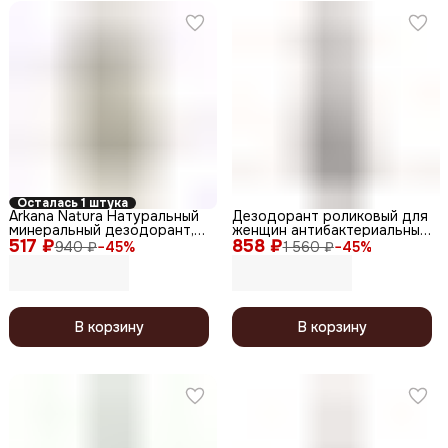
Осталась 1 штука
Arkana Natura Натуральный
Дезодорант роликовый для
минеральный дезодорант,
женщин антибактериальный
517 ₽
60 г
858 ₽
с мангостином и травами,
940 ₽
−
45
%
1 560 ₽
−
45
%
50 мл
В корзину
В корзину