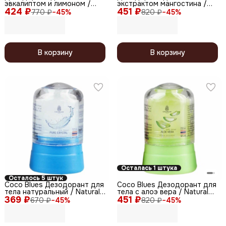
эвкалиптом и лимоном /
экстрактом мангостина /
424 ₽
Foot Spray Antiperspirant,
451 ₽
Natural Crystal Deodorant
770 ₽
−
45
%
820 ₽
−
45
%
150 мл
Mangosteen, 50 г
В корзину
В корзину
Осталась 1 штука
Осталось 5 штук
Coco Blues Дезодорант для
Coco Blues Дезодорант для
тела натуральный / Natural
тела с алоэ вера / Natural
369 ₽
Crystal Deodorant, 50 г
451 ₽
Crystal Deodorant Aloe Vera,
670 ₽
−
45
%
820 ₽
−
45
%
50 г