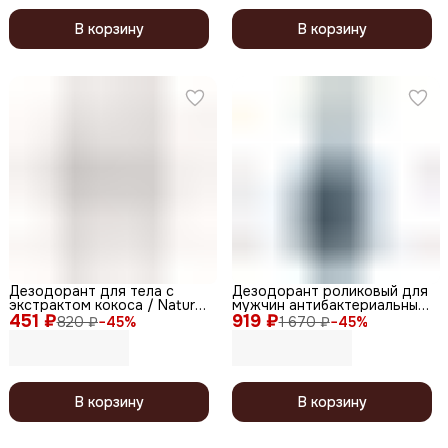
В корзину
В корзину
Дезодорант для тела с
Дезодорант роликовый для
экстрактом кокоса / Natural
мужчин антибактериальный
451 ₽
Crystal Deodorant Coconut,
919 ₽
с мангостином и травами /
820 ₽
−
45
%
1 670 ₽
−
45
%
50 г
Save and Fresh Roll, 50 мл
В корзину
В корзину