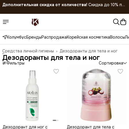
Скидка 45% на все товары до 31.07.2026
Колумбус
Бренды
Распродажа
Корейская косметика
Волосы
Л
Средства личной гигиены
›
Дезодоранты для тела и ног
Главная
›
Дезодоранты для тела и ног
Фильтры
Сортировка
Дезодорант для ног с
Дезодорант для тела с