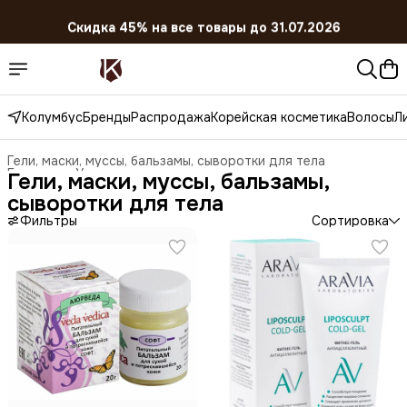
Скидка 45% на все товары до 31.07.2026
Колумбус
Бренды
Распродажа
Корейская косметика
Волосы
Л
Гели, маски, муссы, бальзамы, сыворотки для тела
Главная
›
Уход за телом
›
Гели, маски, муссы, бальзамы,
сыворотки для тела
Фильтры
Сортировка