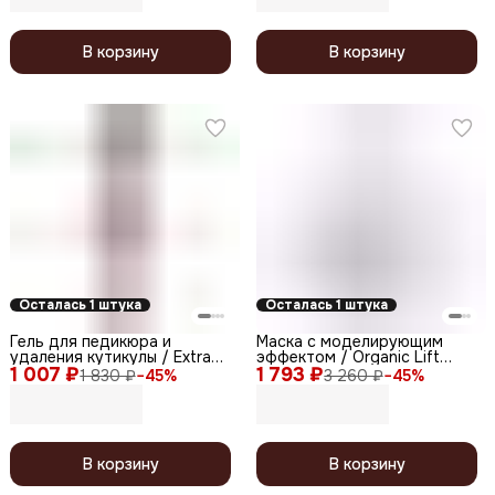
В корзину
В корзину
Осталась 1 штука
Осталась 1 штука
Гель для педикюра и
Маска с моделирующим
удаления кутикулы / Extra
эффектом / Organic Lift
1 007 ₽
Cuticle Remover, 250 мл
1 793 ₽
Active, 550 мл
1 830 ₽
−
45
%
3 260 ₽
−
45
%
В корзину
В корзину