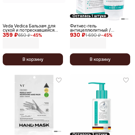
Осталась 1 штука
Veda Vedica Бальзам для
Фитнес-гель
сухой и потрескавшейся
антицеллюлитный /
359 ₽
кожи СОФТ
930 ₽
Liposculpt Cold Gel, 200 мл
650 ₽
−
45
%
1 690 ₽
−
45
%
В корзину
В корзину
Осталось 3 штуки