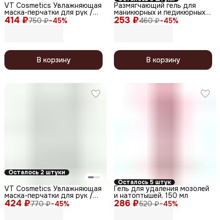
VT Cosmetics Увлажняющая
Размягчающий гель для
маска-перчатки для рук /
маникюрных и педикюрных
414 ₽
Reedle Shot Nourishing Hand
253 ₽
ванн, 150 мл
750 ₽
−
45
%
460 ₽
−
45
%
Mask, 1 пара, 16 мл
В корзину
В корзину
Осталось 2 штуки
Осталось 5 штук
VT Cosmetics Увлажняющая
Гель для удаления мозолей
маска-перчатки для рук /
и натоптышей, 150 мл
424 ₽
Reedle Shot Nourishing Hand
286 ₽
770 ₽
−
45
%
520 ₽
−
45
%
Mask, 16 мл