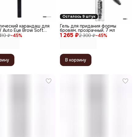
Осталось 9 штук
тический карандаш для
Гель для придания формы
/ Auto Eye Brow Soft
бровям, прозрачный, 7 мл
ерный
1 265 ₽
410 ₽
−
45
%
2 300 ₽
−
45
%
зину
В корзину