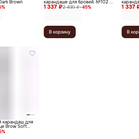
 Dark Brown
карандаше для бровей, №102 /
каранда
1 337 ₽
Seductiv
1 337 
Tease
5
%
2 430 ₽
−
45
%
В корзину
В кор
й карандаш для
ye Brow Soft
ричневый
5
%