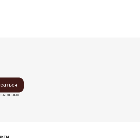
саться
ональных
акты