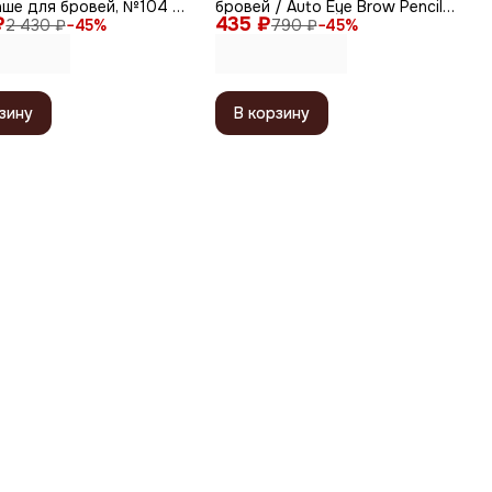
ше для бровей, №104 /
бровей / Auto Eye Brow Pencil
₽
435 ₽
Professional, 05 Brown
2 430 ₽
−
45
%
790 ₽
−
45
%
зину
В корзину