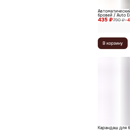
Автоматически
бровей / Auto E
435 ₽
Professional, 0
790 ₽
−
4
В корзину
Карандаш для б