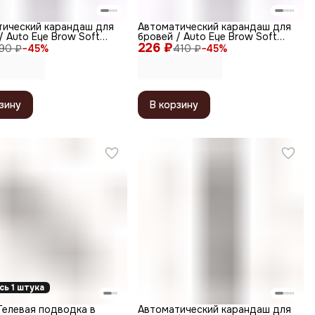
тический карандаш для
Автоматический карандаш для
/ Auto Eye Brow Soft
бровей / Auto Eye Brow Soft
ерый
226 ₽
Type Dark Brown, темно-
90 ₽
−
45
%
410 ₽
−
45
%
коричневый
зину
В корзину
сь 1 штука
Гелевая подводка в
Автоматический карандаш для