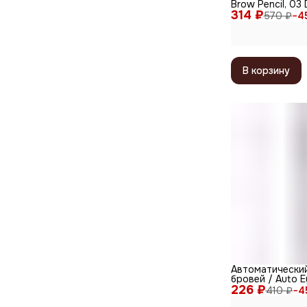
Brow Pencil, 03
314 ₽
570 ₽
−
4
В корзину
Автоматически
бровей / Auto E
226 ₽
Type Brown, ко
410 ₽
−
4