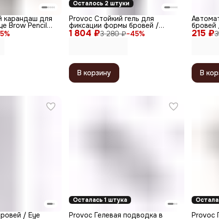
Осталось 2 штуки
й карандаш для
Provoc Стойкий гель для
Автома
ye Brow Pencil
фиксации формы бровей /
бровей 
4 Dark Brown
1 804 ₽
Browow Brow Fixer 20 Dark
215 ₽
Type, с
5
%
3 280 ₽
−
45
%
3
Brown, темно-коричневый, 2,3
мл
В корзину
В кор
Осталась 1 штука
Остала
ровей / Eye
Provoc Гелевая подводка в
Provoc 