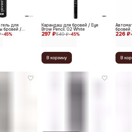
ки
 гель для
Карандаш для бровей / Eye
Автома
ы бровей /
Brow Pencil, 02 White
бровей 
er 30 Black,
297 ₽
226 ₽
Type, ч
₽
−
45
%
540 ₽
−
45
%
В корзину
В кор