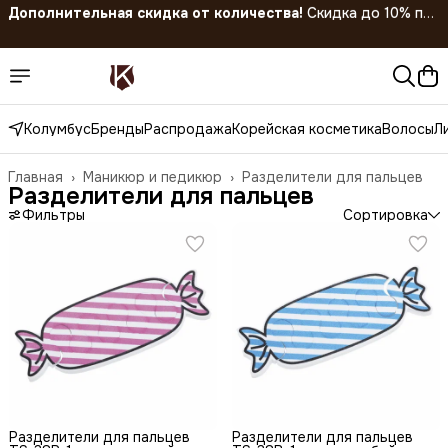
Скидка 45% на все товары до 31.07.2026
Колумбус
Бренды
Распродажа
Корейская косметика
Волосы
Л
Главная
›
Маникюр и педикюр
›
Разделители для пальцев
Разделители для пальцев
Фильтры
Сортировка
Разделители для пальцев
Разделители для пальцев