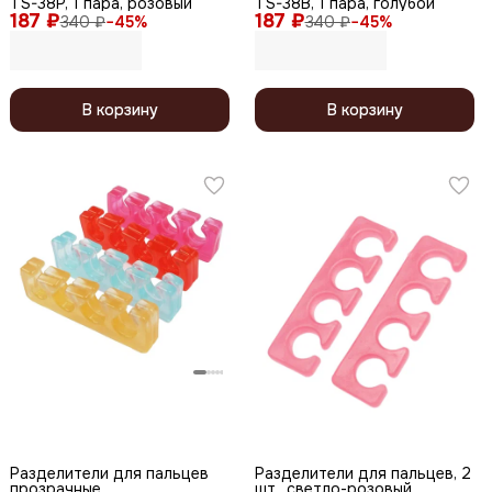
TS-38P, 1 пара, розовый
TS-38B, 1 пара, голубой
187 ₽
187 ₽
340 ₽
−
45
%
340 ₽
−
45
%
В корзину
В корзину
Разделители для пальцев
Разделители для пальцев, 2
прозрачные
шт., светло-розовый