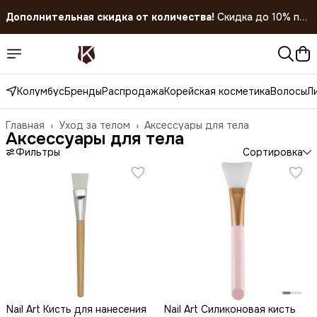
Дополнительная скидка от количества!
Скидка до 10% при
покупке 5 штук!
Скидка 45% на все товары до 31.07.2026
Колумбус
Бренды
Распродажа
Корейская косметика
Волосы
Л
Главная
›
Уход за телом
›
Аксессуары для тела
Аксессуары для тела
Фильтры
Сортировка
Nail Art Кисть для нанесения
Nail Art Силиконовая кисть