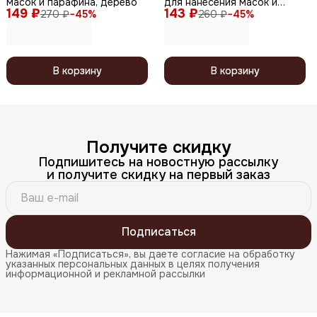
масок и парафина, дерево
для нанесения масок и
149 ₽
143 ₽
парафина, в ассортименте
270 ₽
−
45
%
260 ₽
−
45
%
В корзину
В корзину
Получите скидку
Подпишитесь на новостную рассылку
и получите скидку на первый заказ
Подписаться
Нажимая «Подписаться», вы даете согласие на обработку
указанных персональных данных в целях получения
информационной и рекламной рассылки