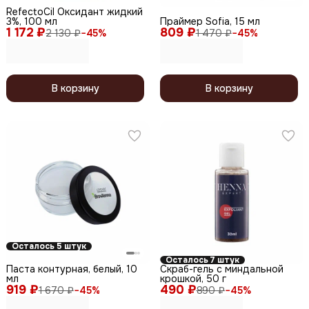
RefectoCil Оксидант жидкий
3%, 100 мл
Праймер Sofia, 15 мл
1 172 ₽
809 ₽
2 130 ₽
−
45
%
1 470 ₽
−
45
%
В корзину
В корзину
Осталось 5 штук
Осталось 7 штук
Паста контурная, белый, 10
Скраб-гель с миндальной
мл
крошкой, 50 г
919 ₽
490 ₽
1 670 ₽
−
45
%
890 ₽
−
45
%