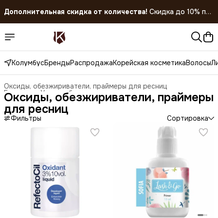
Дополнительная скидка от количества!
Скидка до 10% при
покупке 5 штук!
Скидка 45% на все товары до 31.07.2026
Колумбус
Бренды
Распродажа
Корейская косметика
Волосы
Л
Оксиды, обезжириватели, праймеры для ресниц
Главная
›
Уход за бровями и ресницами
›
Оксиды, обезжириватели, праймеры
для ресниц
Фильтры
Сортировка