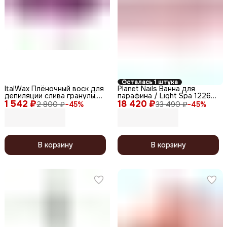
Осталась 1 штука
ItalWax Плёночный воск для
Planet Nails Ванна для
депиляции слива гранулы,
парафина / Light Spa 12263,
1 542 ₽
1000 г
18 420 ₽
бело-розовый
2 800 ₽
−
45
%
33 490 ₽
−
45
%
В корзину
В корзину