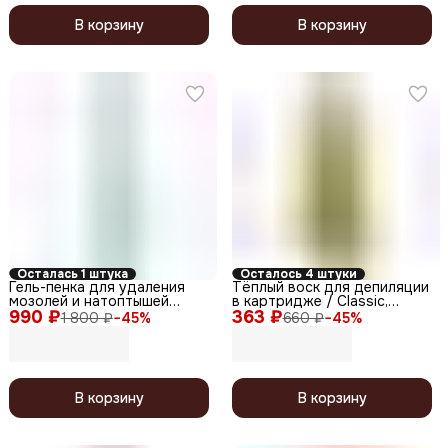
В корзину
В корзину
Осталась 1 штука
Осталось 4 штуки
Гель-пенка для удаления
Тёплый воск для депиляции
мозолей и натоптышей
в картридже / Classic,
990 ₽
Liquid Peel-Foam
363 ₽
Банан, 100 мл
1 800 ₽
−
45
%
660 ₽
−
45
%
В корзину
В корзину