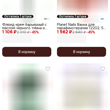
Осталась 1 штука
Осталась 1 штука
Флюид-крем барьерный с
Planet Nails Ванна для
маслом чёрного тмина и
парафинотерапии 12202, 50
1 106 ₽
экстрактом мелиссы /
1 562 ₽
Вт, 150 г
2 010 ₽
−
45
%
2 840 ₽
−
45
%
Comfort Skin Fluid, 250 мл
В корзину
В корзину