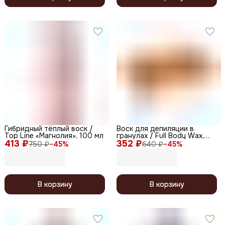
Гибридный тёплый воск /
Воск для депиляции в
Top Line «Магнолия», 100 мл
гранулах / Full Body Wax,
413 ₽
352 ₽
100 г
750 ₽
−
45
%
640 ₽
−
45
%
В корзину
В корзину