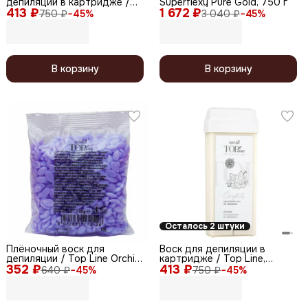
депиляции в картридже /
Superflexy Pure Gold, 750 г
413 ₽
Top Line, Коралл, 100 мл
1 672 ₽
750 ₽
−
45
%
3 040 ₽
−
45
%
В корзину
В корзину
Осталось 2 штуки
Плёночный воск для
Воск для депиляции в
депиляции / Top Line Orchid
картридже / Top Line,
352 ₽
Орхидея, 100 г
413 ₽
кристалл, 100 мл
640 ₽
−
45
%
750 ₽
−
45
%