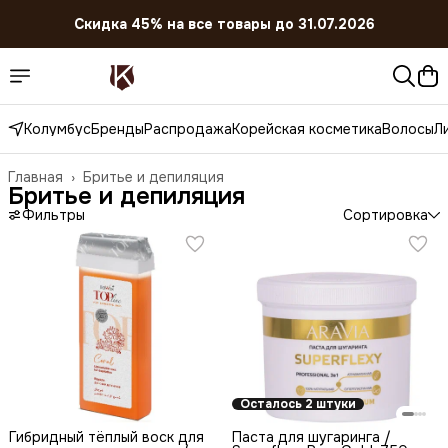
Скидка 45% на все товары до 31.07.2026
Колумбус
Бренды
Распродажа
Корейская косметика
Волосы
Л
Главная
›
Бритье и депиляция
Бритье и депиляция
Фильтры
Сортировка
Осталось 2 штуки
Гибридный тёплый воск для
Паста для шугаринга /