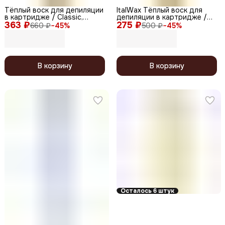
Тёплый воск для депиляции
ItalWax Тёплый воск для
в картридже / Classic,
депиляции в картридже /
363 ₽
Натуральный, 100 мл
275 ₽
Classic, Лимон, 100 мл
660 ₽
−
45
%
500 ₽
−
45
%
В корзину
В корзину
Осталось 6 штук