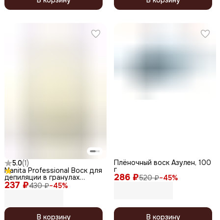
Плёночный воск Азулен, 100
5.0
(
1
)
г
Manita Professional Воск для
286 ₽
депиляции в гранулах
520 ₽
−
45
%
237 ₽
синтетический, белый
430 ₽
−
45
%
шоколад, 100 г
В корзину
В корзину