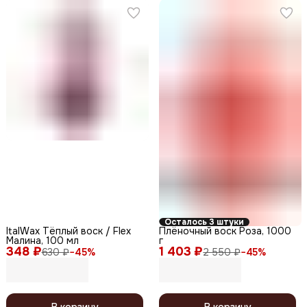
Осталось 3 штуки
ItalWax Тёплый воск / Flex
Плёночный воск Роза, 1000
Малина, 100 мл
г
348 ₽
1 403 ₽
630 ₽
−
45
%
2 550 ₽
−
45
%
В корзину
В корзину