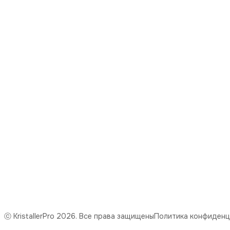
Режим работы
понедельник-пятница с 09:00 до 18:00
Эл. почта
mail@kristaller.pro
Эл. почта
Kristaller77@ya.ru
ⓒ KristallerPro 2026. Все права защищены
Политика конфиденц