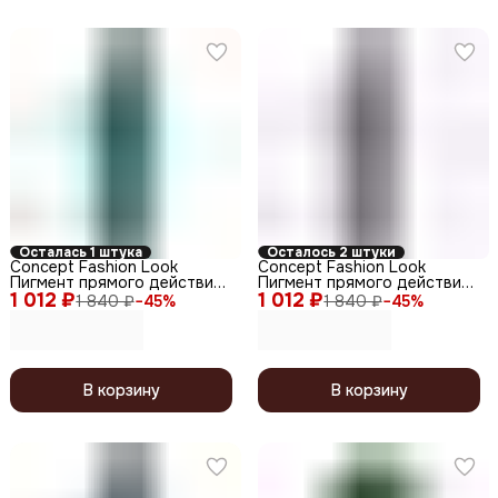
Осталась 1 штука
Осталось 2 штуки
Concept Fashion Look
Concept Fashion Look
Пигмент прямого действия
Пигмент прямого действия
1 012 ₽
/ Turquoise, бирюзовый, 250
1 012 ₽
/ Lavender, лаванда, 250 мл
1 840 ₽
−
45
%
1 840 ₽
−
45
%
мл
В корзину
В корзину