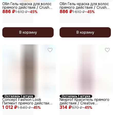
Ollin Гель-краска для волос
Ollin Гель-краска для волос
прямого действия / Crush
прямого действия / Crush
886 ₽
Color, желтый, 100 мл
886 ₽
Color, нейтральный, 100 мл
1 610 ₽
−
45
%
1 610 ₽
−
45
%
В корзину
В корзину
Осталась 1 штука
Осталась 1 штука
Concept Fashion Look
Nexprof Краситель прямого
Пигмент прямого действия
действия / Creative
1 012 ₽
/ Pink Flamingo, розовый
314 ₽
Collection, розовый (фуксия),
1 840 ₽
−
45
%
570 ₽
−
45
%
фламинго, 250 мл
150 мл