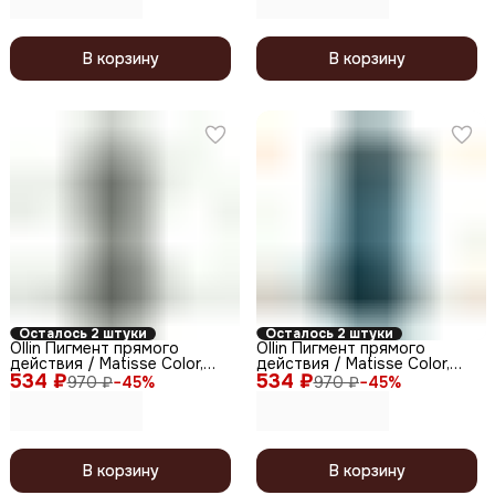
В корзину
В корзину
Осталось 2 штуки
Осталось 2 штуки
Ollin Пигмент прямого
Ollin Пигмент прямого
действия / Matisse Color,
действия / Matisse Color,
534 ₽
cерый, 100 мл
534 ₽
аквамарин, 100 мл
970 ₽
−
45
%
970 ₽
−
45
%
В корзину
В корзину