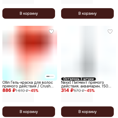
В корзину
В корзину
Осталось 3 штуки
Ollin Гель-краска для волос
Nexxt Пигмент прямого
прямого действия / Crush
действия, аквамарин, 150
886 ₽
Color, оранж, 100 мл
314 ₽
мл
1 610 ₽
−
45
%
570 ₽
−
45
%
В корзину
В корзину