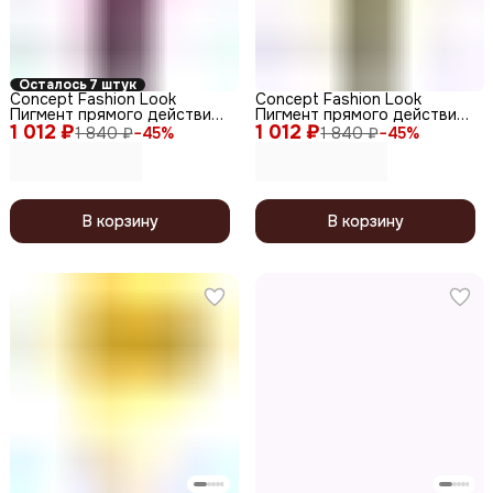
Осталось 7 штук
Concept Fashion Look
Concept Fashion Look
Пигмент прямого действия
Пигмент прямого действия
1 012 ₽
/ Fuchsia, фуксия, 250 мл
1 012 ₽
/ Lemon, лимонный, 250 мл
1 840 ₽
−
45
%
1 840 ₽
−
45
%
В корзину
В корзину