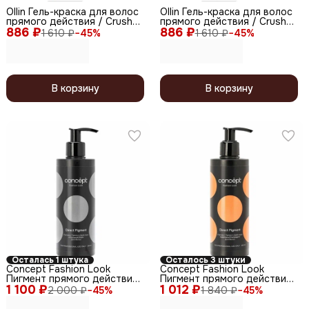
Ollin Гель-краска для волос
Ollin Гель-краска для волос
прямого действия / Crush
прямого действия / Crush
886 ₽
Color, синий, 100 мл
886 ₽
Color, бирюза, 100 мл
1 610 ₽
−
45
%
1 610 ₽
−
45
%
В корзину
В корзину
Осталась 1 штука
Осталось 3 штуки
Concept Fashion Look
Concept Fashion Look
Пигмент прямого действия
Пигмент прямого действия
1 100 ₽
/ Steel, стальной, 250 мл
1 012 ₽
/ Champagne, шампань, 250
2 000 ₽
−
45
%
1 840 ₽
−
45
%
мл