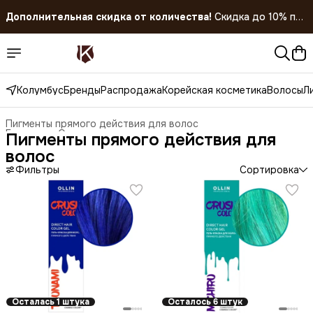
покупке 5 штук!
Скидка 45% на все товары до 31.07.2026
Колумбус
Бренды
Распродажа
Корейская косметика
Волосы
Л
Пигменты прямого действия для волос
Главная
›
Окрашивание волос
›
Пигменты прямого действия для
волос
Фильтры
Сортировка
Осталась 1 штука
Осталось 6 штук