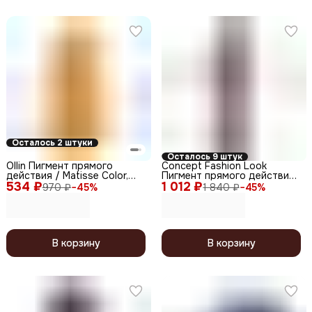
Осталось 2 штуки
Осталось 9 штук
Ollin Пигмент прямого
Concept Fashion Look
действия / Matisse Сolor,
Пигмент прямого действия
534 ₽
желтый, 100 мл
1 012 ₽
/ Dusty Rose, пыльная роза,
970 ₽
−
45
%
1 840 ₽
−
45
%
250 мл
В корзину
В корзину