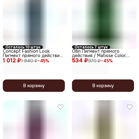
Осталось 10 штук
Осталось 7 штук
Concept Fashion Look
Ollin Пигмент прямого
Пигмент прямого действия
действия / Matisse Сolor,
1 012 ₽
/ Blue, синий, 250 мл
534 ₽
зеленый, 100 мл
1 840 ₽
−
45
%
970 ₽
−
45
%
В корзину
В корзину