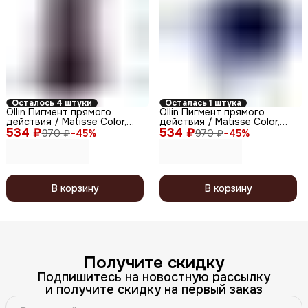
Осталось 4 штуки
Осталась 1 штука
Ollin Пигмент прямого
Ollin Пигмент прямого
действия / Matisse Color,
действия / Matisse Color,
534 ₽
фиолетовый, 100 мл
534 ₽
синий, 100 мл
970 ₽
−
45
%
970 ₽
−
45
%
В корзину
В корзину
Получите скидку
Подпишитесь на новостную рассылку
и получите скидку на первый заказ