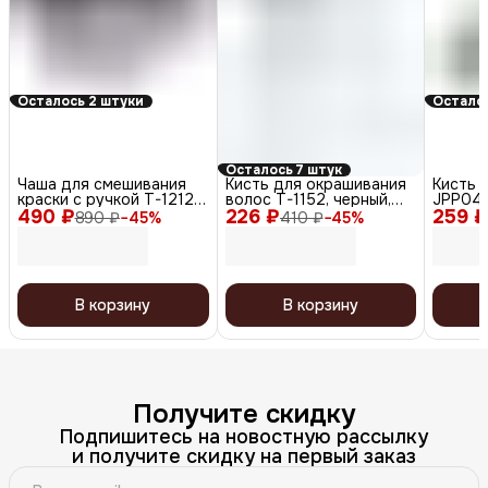
Осталось 2 штуки
Осталос
Осталось 7 штук
Чаша для смешивания
Кисть для окрашивания
Кисть 
краски с ручкой T-1212С,
волос T-1152, черный,
JPP048
490 ₽
пластик, серый, 400 мл
226 ₽
40 мм
259 ₽
45 мм
890 ₽
−
45
%
410 ₽
−
45
%
В корзину
В корзину
Получите скидку
Подпишитесь на новостную рассылку
и получите скидку на первый заказ