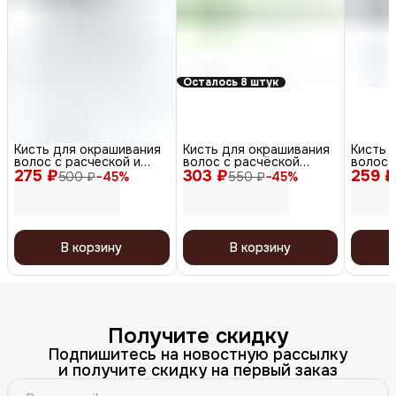
Осталось 8 штук
Кисть для окрашивания
Кисть для окрашивания
Кисть 
волос с расческой и
волос с расчёской
волос 
275 ₽
крючком T-1156, черный,
303 ₽
JPP049-1, зеленый
259 ₽
белый 
500 ₽
−
45
%
550 ₽
−
45
%
30 мм
В корзину
В корзину
Получите скидку
Подпишитесь на новостную рассылку
и получите скидку на первый заказ