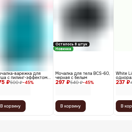
Осталось 8 штук
Новинка
очалка-варежка для
Мочалка для тела BCS-60,
White L
ша с пилинг-эффектом,
черная с белым
однора
75 ₽
лотненная, голубой
297 ₽
237 ₽
космети
500 ₽
−
45
%
540 ₽
−
45
%
8 х 40 с
В корзину
В корзину
В кор