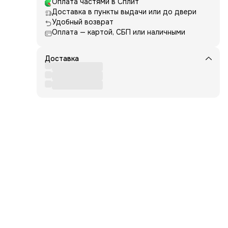
Оплата частями в Сплит
Доставка в пункты выдачи или до двери
м
Удобный возврат
Оплата — картой, СБП или наличными
й
ьте,
Доставка
,
и,
мойте
ulose,
ct,