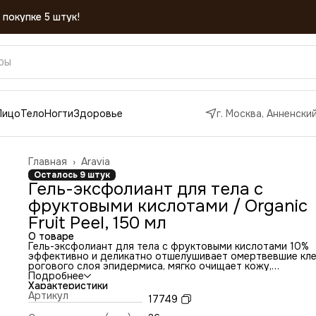
 покупке 5 штук!
Лицо
Тело
Ногти
Здоровье
г. Москва, Анненский
Главная
›
Aravia
Осталось 9 штук
Гель-эксфолиант для тела с
фруктовыми кислотами / Organic
Fruit Peel, 150 мл
О товаре
Гель-эксфолиант для тела с фруктовыми кислотами 10%
эффективно и деликатно отшелушивает омертвевшие кле
рогового слоя эпидермиса, мягко очищает кожу,
подготавливая её к дальнейшему уходу. Способствует
Подробнее
выводу токсинов и шлаков, обновляет и освежает кожу,
Характеристики
повышает её эластичность, стимулирует выработку
Артикул
17749
коллагена. Применение геля с фруктовыми кислотами
устраняет неровности на поверхности кожи, улучшает цв