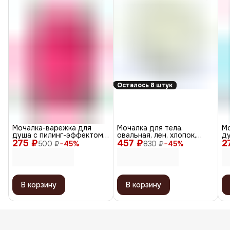
Осталось 8 штук
Мочалка-варежка для
Мочалка для тела,
М
душа с пилинг-эффектом,
овальная, лен, хлопок,
ду
275 ₽
уплотненная, розовый
457 ₽
натуральный цвет
2
уп
500 ₽
−
45
%
830 ₽
−
45
%
В корзину
В корзину