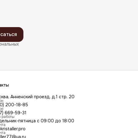
саться
ональных
акты
сква, Анненский проезд, д.1 стр. 20
он
00) 200-18-85
он
7) 669-59-31
 работы
дельник-пятница с 09:00 до 18:00
чта
kristaller.pro
чта
aller77@ya.ru