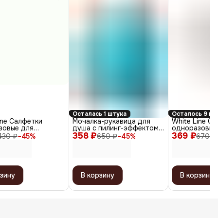
Осталась 1 штука
Осталось 9 шт
ine Салфетки
Мочалка-рукавица для
White Line С
зовые для
душа с пилинг-эффектом,
одноразовые
ческих процедур,
358 ₽
уплотненная, голубой
369 ₽
для косметич
430 ₽
−
45
%
650 ₽
−
45
%
670 ₽
м, белый, 100 шт.
процедур, Ар
40 г/м², 20 х
100 шт.
зину
В корзину
В корзину