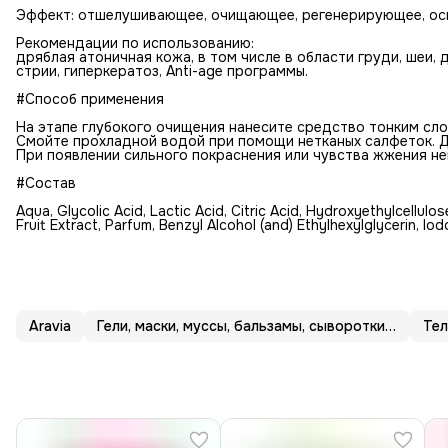
Эффект: отшелушивающее, очищающее, регенерирующее, ос
Рекомендации по использованию:
дряблая атоничная кожа, в том числе в области груди, шеи, 
стрии, гиперкератоз, Anti-age программы.
#Способ применения
На этапе глубокого очищения нанесите средство тонким сло
Cмойте прохладной водой при помощи нетканых салфеток. Д
При появлении сильного покраснения или чувства жжения н
#Состав
Aqua, Glycolic Acid, Lactic Acid, Citric Acid, Hydroxyethylcellul
Fruit Extract, Parfum, Benzyl Alcohol (and) Ethylhexylglycerin, 
Aravia
Гели, маски, муссы, бальзамы, сыворотки для тела
Те