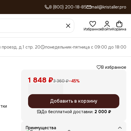
8 (800) 200-18-85
mail@kristaller.pro
Избранное
Войти
Корзина
 проезд, д.1 стр. 20
понедельник-пятница с 09:00 до 18:00
В избранное
1 848 ₽
3 360 ₽
−
45
%
Добавить в корзину
тки
До бесплатной доставки:
2 000 ₽
Преимущества
ет и