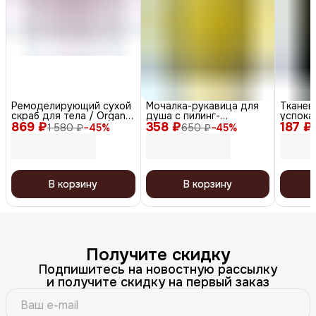
Ремоделирующий сухой
Мочалка-рукавица для
Тканев
скраб для тела / Organic
душа с пилинг-
успока
869 ₽
Almond Smooth
358 ₽
эффектом, уплотненная,
187 ₽
экстра
1 580 ₽
−
45
%
650 ₽
−
45
%
жёлтый
дерева
Teatree
24 мл
В корзину
В корзину
Получите скидку
Подпишитесь на новостную рассылку
и получите скидку на первый заказ