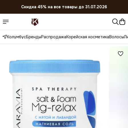
Скидка 45% на все товары до 31.07.2026
Колумбус
Бренды
Распродажа
Корейская косметика
Волосы
Л