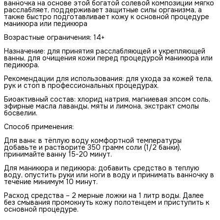
ванночка на основе этой богатой солевой композиции мягко
расслабляет, поддерживает защитные силы организма, а
также быстро подготавливает кожу к основной процедуре
маникюра или педикюра
Возрастные ограничения: 14+
Назначение: для принятия расслабляющей и укрепляющей
ванны, для очищения кожи перед процедурой маникюра или
педикюра.
Рекомендации для использования: для ухода за кожей тела,
рук и стоп в профессиональных процедурах.
Биоактивный состав: хлорид натрия, магниевая эпсом соль,
эфирные масла лаванды, мяты и лимона, экстракт смолы
босвелии.
Способ применения:
Для ванн: в тёплую воду комфортной температуры
добавьте и растворите 350 грамм соли (1/2 банки),
принимайте ванну 15-20 минут.
Для маникюра и педикюра: добавить средство в теплую
воду, опустить руки или ноги в воду и принимать ванночку в
течение минимум 10 минут.
Расход средства – 2 мерные ложки на 1 литр воды. Далее
без смывания промокнуть кожу полотенцем и приступить к
основной процедуре.