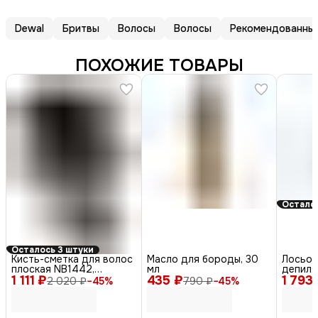
Dewal
Бритвы
Волосы
Волосы
Рекомендованны
ПОХОЖИЕ ТОВАРЫ
Остало
Осталось 3 штуки
Кисть-сметка для волос
Масло для бороды, 30
Лосьон
плоская NB1442,
мл
депиля
1 111 ₽
искусственная щетина,
435 ₽
1 793
орхиде
2 020 ₽
−
45
%
790 ₽
−
45
%
черный