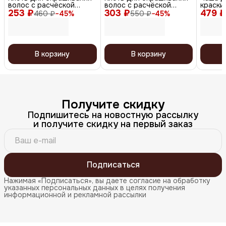
волос с расчёской
волос с расчёской
краски
253 ₽
JPP049, голубой, черная
303 ₽
JPP049M-1, серый
479 ₽
носико
460 ₽
−
45
%
550 ₽
−
45
%
щетина
пласти
В корзину
В корзину
Получите скидку
Подпишитесь на новостную рассылку
и получите скидку на первый заказ
Подписаться
Нажимая «Подписаться», вы даете согласие на обработку
указанных персональных данных в целях получения
информационной и рекламной рассылки