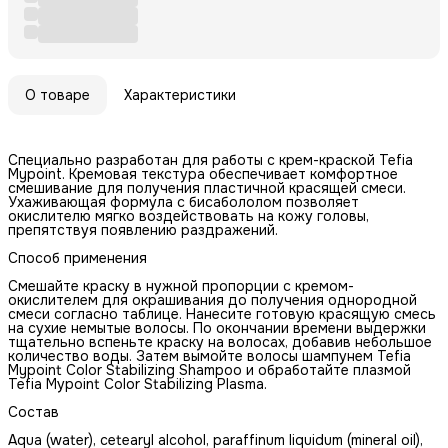
О товаре
Характеристики
Специально разработан для работы с крем-краской Tefia
Mypoint. Кремовая текстура обеспечивает комфортное
смешивание для получения пластичной красящей смеси.
Ухаживающая формула с бисабололом позволяет
окислителю мягко воздействовать на кожу головы,
препятствуя появлению раздражений.
Способ применения
Смешайте краску в нужной пропорции с кремом-
окислителем для окрашивания до получения однородной
смеси согласно таблице. Нанесите готовую красящую смесь
на сухие немытые волосы. По окончании времени выдержки
тщательно вспеньте краску на волосах, добавив небольшое
количество воды. Затем вымойте волосы шампунем Теfia
Mypoint Color Stabilizing Shampoo и обработайте плазмой
Tefia Мурoint Color Stabilizing Plasma.
Состав
Aqua (water), cetearyl alcohol, paraffinum liquidum (mineral oil),