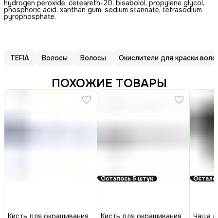
hydrogen peroxide, ceteareth-20, bisabolol, propylene glycol,
phosphoric acid, xanthan gum, sodium stannate, tetrasodium
pyrophosphate.
TEFIA
Волосы
Волосы
Окислители для краски воло
ПОХОЖИЕ ТОВАРЫ
Осталось 5 штук
Осталос
Кисть для окрашивания
Кисть для окрашивания
Чаша д