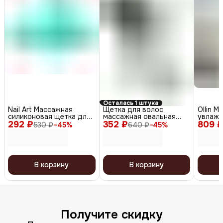
Осталась 1 штука
Nail Art Массажная
Щетка для волос
Ollin М
силиконовая щетка для
массажная овальная
увлажн
292 ₽
мытья волос и кожи
352 ₽
мини / Шарм DBH2351,
809 
волос /
530 ₽
−
45
%
640 ₽
−
45
%
головы, зеленый
черный
Oil, 50
В корзину
В корзину
Получите скидку