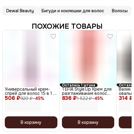
Dewal Beauty
Бигуди и коклюшки для волос
Волосы
ПОХОЖИЕ ТОВАРЫ
Осталась 1 штука
Осталос
Универсальный крем-
TEFIA Style.Up Крем для
Валик 
спрей для волос 15 в 1 /
разглаживания волос
овальн
506 ₽
Universal One, 200 мл
836 ₽
легкой фиксации /
314 ₽
brown,
920 ₽
−
45
%
1 522 ₽
−
45
%
Smoothing Anti-Frizz
коричне
Cream Elastic Hold, 250
мл
В корзину
В корзину