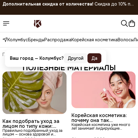
покупке 5 штук!
Скидка 45% на все товары до 31.07.2026
Колумбус
Бренды
Распродажа
Корейская косметика
Волосы
Л
Главная
›
Блог
Ваш город —
Колумбус
?
Другой
Да
ПОЛЕЗНЫЕ МАТЕРИАЛЫ
Корейская косметика:
почему она так
Как подобрать уход за
популярна и чем
Корейская косметика уже много
лицом по типу кожи:
лет занимает лидирующие
отличается
подробный гид
Правильно подобранный уход за
позиции на рынке красоты. Её
лицом — основа здоровой и
выбирают за инновационные