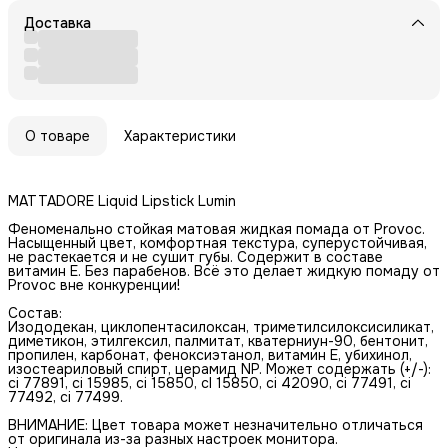
Доставка
О товаре
Характеристики
MATTADORE Liquid Lipstick Lumin
Феноменально стойкая матовая жидкая помада от Provoc.
Насыщенный цвет, комфортная текстура, суперустойчивая,
не растекается и не сушит губы. Содержит в составе
витамин Е. Без парабенов. Всё это делает жидкую помаду от
Provoc вне конкуренции!
Состав:
Изододекан, циклопентасилоксан, триметилсилоксисиликат,
диметикон, этилгексил, палмитат, кватерниун-90, бентонит,
пропилен, карбонат, феноксиэтанол, витамин Е, убихинол,
изостеариловый спирт, церамид NP. Может содержать (+/-):
ci 77891, ci 15985, ci 15850, cl 15850, ci 42090, ci 77491, ci
77492, ci 77499.
ВНИМАНИЕ: Цвет товара может незначительно отличаться
от оригинала из-за разных настроек монитора.