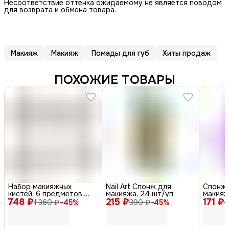
Несоответствие оттенка ожидаемому не является поводом
для возврата и обмена товара.
Макияж
Макияж
Помады для губ
Хиты продаж
ПОХОЖИЕ ТОВАРЫ
Набор макияжных
Nail Art Спонж для
Спонж-
кистей, 6 предметов,
макияжа, 24 шт/уп
макияж
748 ₽
серебристый
215 ₽
171 ₽
фиоле
1 360 ₽
−
45
%
390 ₽
−
45
%
3