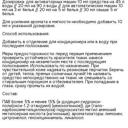
Дозировка: для активаторных машин 10 мл средства на 45 л
воды // 20 мл на 90 л воды // для автоматических машин 10
мл на 3 кг белья // 20 мл на 5 кг белья // 30 мл свыше 5 кг
белья.
Для усиления аромата и мягкости необходимо добавить 10
мл к указанной дозировке.
Способ использования:
Добавить в отделение для кондиционера или в воду при
последнем полоскании.
Меры предосторожности: перед первым применением
проверить устойчивость красителя ткани, нанеся
кондиционер на незаметном месте с последующим
полосканием. Использовать по назначению. При
чувствительной коже надевать резиновые перчатки. Беречь
от детей, тепла, прямых солнечных лучей! Не наливать
средство непосредственно на ткани, не смешивать со
стиральным порошком и отбеливателем. При попадании в
глаза, сразу промыть их водой.
Состав:
ПАВ более 5% и менее 15% (а-додецил-гидрокси-
поли(окси-1,2-этандиил) (неионогенное)), ди (тало-
карбоксиметилцеллюлоза) гидроксиэтил метил аммоний
метилсерная кислота (катионные), ароматизаторы: лимонен,
цитронелол, гексилциннамаль, линалоол.