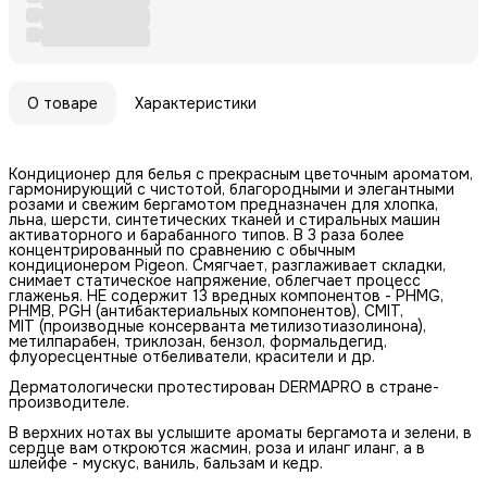
О товаре
Характеристики
Кондиционер для белья с прекрасным цветочным ароматом,
гармонирующий с чистотой, благородными и элегантными
розами и свежим бергамотом предназначен для хлопка,
льна, шерсти, синтетических тканей и стиральных машин
активаторного и барабанного типов. B 3 раза более
концентрированный по сравнению с обычным
кондиционером Pigeon. Смягчает, разглаживает складки,
снимает статическое напряжение, облегчает процесс
глаженья. НЕ содержит 13 вредных компонентов - PHMG,
PHMB, PGH (антибактериальных компонентов), CMIT,
MIT (производные консерванта метилизотиазолинона),
метилпарабен, триклозан, бензол, формальдегид,
флуоресцентные отбеливатели, красители и др.
Дерматологически протестирован DERMAPRO в стране-
производителе.
В верхних нотах вы услышите ароматы бергамота и зелени, в
сердце вам откроются жасмин, роза и иланг иланг, а в
шлейфе - мускус, ваниль, бальзам и кедр.