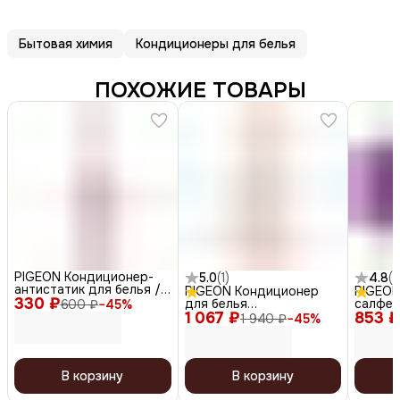
Бытовая химия
Кондиционеры для белья
ПОХОЖИЕ ТОВАРЫ
PIGEON Кондиционер-
5.0
(
1
)
4.8
(
5
антистатик для белья /
PIGEON Кондиционер
PIGEON
330 ₽
Flower Festival, 80 мл
для белья
салфет
600 ₽
−
45
%
1 067 ₽
парфюмированный
853 ₽
исполь
1 940 ₽
−
45
%
супер-концентрат /
сушиль
Botanic Perfume
Rich Pe
Grapefruit & Fresh, 1000
Mystic 
мл
В корзину
В корзину