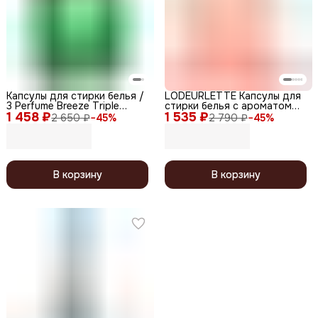
Капсулы для стирки белья /
LODEURLETTE Капсулы для
3 Perfume Breeze Triple
стирки белья с ароматом
1 458 ₽
Power Caps, 30 шт. x 11 г
1 535 ₽
цветка вишни / In England
2 650 ₽
−
45
%
2 790 ₽
−
45
%
Colorfit Cherry Fleur All in One
Capsule Detergent, 17 г x 30
В корзину
В корзину