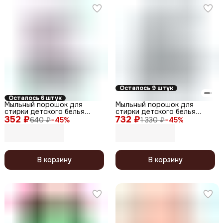
Осталось 9 штук
Осталось 6 штук
Мыльный порошок для
Мыльный порошок для
стирки детского белья
стирки детского белья
352 ₽
гипоаллергенный 0+ /
732 ₽
гипоаллергенный 0+ /
640 ₽
−
45
%
1 330 ₽
−
45
%
Laundry Detergent Blue,
Laundry Detergent Blue,
автомат, 400 г
автомат, 800 г
В корзину
В корзину