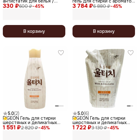
антистатик для белья /
гель для стирки с ароматом
330 ₽
Flower Festival, 80 мл
3 784 ₽
эвкалипта / Act'z Premium
600 ₽
−
45
%
6 880 ₽
−
45
%
Gel, 2700 мл
В корзину
В корзину
5.0
(
2
)
5.0
(
6
)
PIGEON Гель для стирки
PIGEON Гель для стирки
шерстяных и деликатных
шерстяных и деликатных
1 551 ₽
тканей / Wool Touch Soft
1 722 ₽
тканей / Wool Touch Soft
2 820 ₽
−
45
%
3 130 ₽
−
45
%
Pearl, 1000 мл
Pearl, 1300 мл