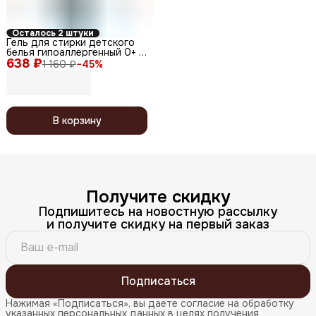
Осталось 2 штуки
Гель для стирки детского
белья гипоаллергенный 0+ /
638 ₽
Laundry Detergent Blue,
1 160 ₽
−
45
%
1000 мл
В корзину
Получите скидку
Подпишитесь на новостную рассылку
и получите скидку на первый заказ
Подписаться
Нажимая «Подписаться», вы даете согласие на обработку
указанных персональных данных в целях получения