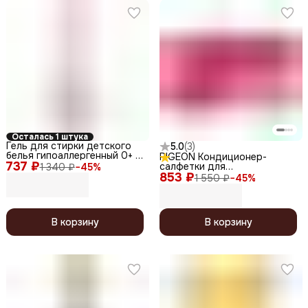
Осталась 1 штука
Гель для стирки детского
5.0
(
3
)
белья гипоаллергенный 0+ /
PIGEON Кондиционер-
737 ₽
Laundry Detergent Pink,
салфетки для
1 340 ₽
−
45
%
2000 мл
853 ₽
использовании в сушильной
1 550 ₽
−
45
%
машине / Rich Perfume Dryer
Sheet Flower Festival, 40
листов
В корзину
В корзину