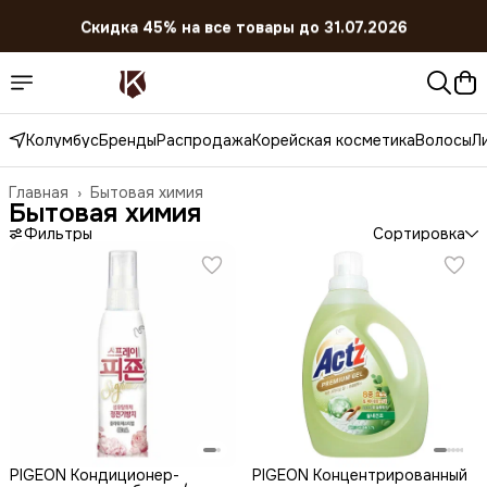
Скидка 45% на все товары до 31.07.2026
Колумбус
Бренды
Распродажа
Корейская косметика
Волосы
Л
Главная
›
Бытовая химия
Бытовая химия
Фильтры
Сортировка
PIGEON Кондиционер-
PIGEON Концентрированный