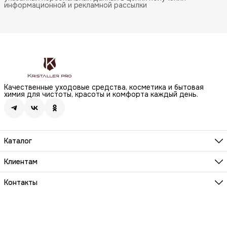
информационной и рекламной рассылки
Качественные уходовые средства, косметика и бытовая
химия для чистоты, красоты и комфорта каждый день.
Каталог
Бренды
Волосы
Клиентам
Лицо
О компании
Тело
Реквизиты
Контакты
Макияж
Условия сотрудничества
Бытовая химия
Адрес
Вопросы и ответы
Здоровье
г. Москва, Анненский проезд, д.1 стр. 20
Способы оплаты
Распродажа
Телефон
Заказы и доставка
8 (800) 200-18-85
Документы на товары
Телефон