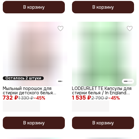
В корзину
В корзину
Осталось 2 штуки
Мыльный порошок для
LODEURLETTE Капсулы для
стирки детского белья
стирки белья / In England
732 ₽
гипоаллергенный 0+ /
1 535 ₽
Colorfit Powderly Breeze All
1 330 ₽
−
45
%
2 790 ₽
−
45
%
Laundry Detergent Pink,
in One Capsule Detergent, 17
автомат, 800 г
г x 30
В корзину
В корзину