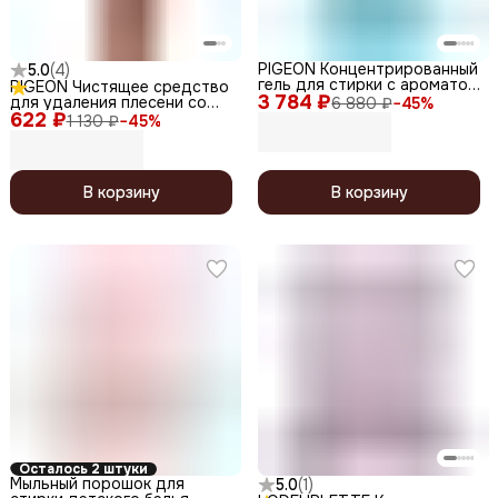
PIGEON Концентрированный
5.0
(
4
)
гель для стирки с ароматом
PIGEON Чистящее средство
3 784 ₽
мяты / Act'z Premium Fresh,
для удаления плесени со
6 880 ₽
−
45
%
2700 мл
622 ₽
швов в ванной комнате /
1 130 ₽
−
45
%
Bisol For Silicon Mold, 150 мл
В корзину
В корзину
Осталось 2 штуки
Мыльный порошок для
5.0
(
1
)