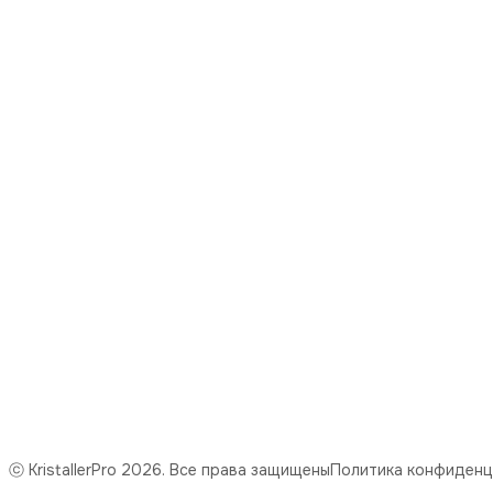
8 (977) 669-59-31
Режим работы
понедельник-пятница с 09:00 до 18:00
Эл. почта
mail@kristaller.pro
Эл. почта
Kristaller77@ya.ru
ⓒ KristallerPro 2026. Все права защищены
Политика конфиденц