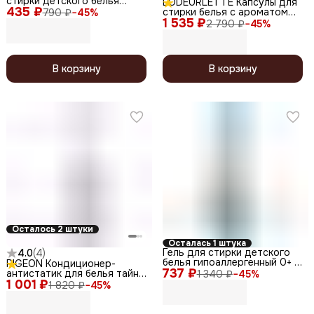
стирки детского белья
LODEURLETTE Капсулы для
435 ₽
гипоаллергенный 0+ /
стирки белья с ароматом
790 ₽
−
45
%
Laundry Detergent Pink,
1 535 ₽
белого мускуса / In England
2 790 ₽
−
45
%
ручная стирка, 400 г
Colorfit Grace Musk All in One
Capsule Detergent, 17 г x 30
В корзину
В корзину
Осталось 2 штуки
Осталась 1 штука
Гель для стирки детского
4.0
(
4
)
белья гипоаллергенный 0+ /
PIGEON Кондиционер-
737 ₽
Laundry Detergent Blue,
антистатик для белья тайны
1 340 ₽
−
45
%
2000 мл
1 001 ₽
дождя / Mistic Rain, 490 мл
1 820 ₽
−
45
%