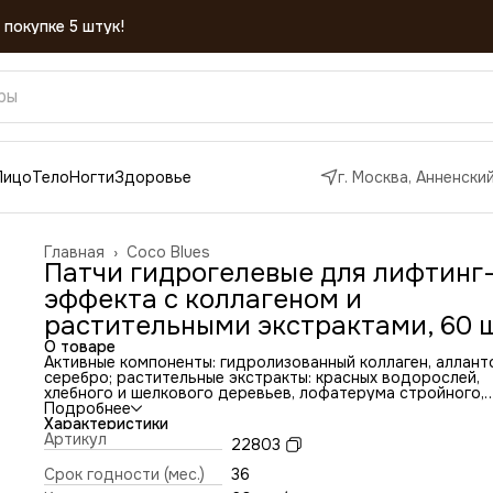
Лицо
Тело
Ногти
Здоровье
г. Москва, Анненский
Главная
›
Coco Blues
Патчи гидрогелевые для лифтинг
эффекта с коллагеном и
растительными экстрактами, 60 ш
О товаре
Активные компоненты: гидролизованный коллаген, аллант
серебро; растительные экстракты: красных водорослей,
хлебного и шелкового деревьев, лофатерума стройного,
шлемника бородатого, портулака огородного, кохии
Подробнее
веничной, жгун-корня Монье, андрографиса метельчатого
Характеристики
ваккарии посевной.
Артикул
22803
Патчи для кожи COCO BLUES выравнивают рельеф верхн
слоев дермы, уменьшают глубину мимических морщин,
Срок годности (мес.)
36
препятствуют формированию новых, создавая лифтинг-