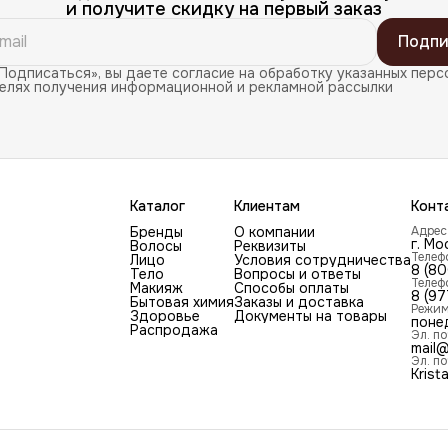
и получите скидку на первый заказ
Подпи
Подписаться», вы даете согласие на обработку указанных перс
целях получения информационной и рекламной рассылки
Каталог
Клиентам
Конт
Бренды
О компании
Адрес
г. Мо
Волосы
Реквизиты
Телеф
Лицо
Условия сотрудничества
8 (8
Тело
Вопросы и ответы
Телеф
Макияж
Способы оплаты
8 (97
Бытовая химия
Заказы и доставка
Режим
Здоровье
Документы на товары
поне
Распродажа
Эл. по
mail@
Эл. по
Krist