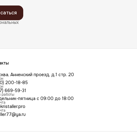
саться
ональных
акты
сква, Анненский проезд, д.1 стр. 20
он
00) 200-18-85
он
7) 669-59-31
 работы
дельник-пятница с 09:00 до 18:00
чта
kristaller.pro
чта
aller77@ya.ru