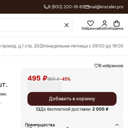
8 (800) 200-18-85
mail@kristaller.pro
Избранное
Войти
Корзина
 проезд, д.1 стр. 20
понедельник-пятница с 09:00 до 18:00
В избранное
-
495 ₽
900 ₽
−
45
%
т.
оин,
Добавить в корзину
До бесплатной доставки:
2 000 ₽
,
их
Преимущества