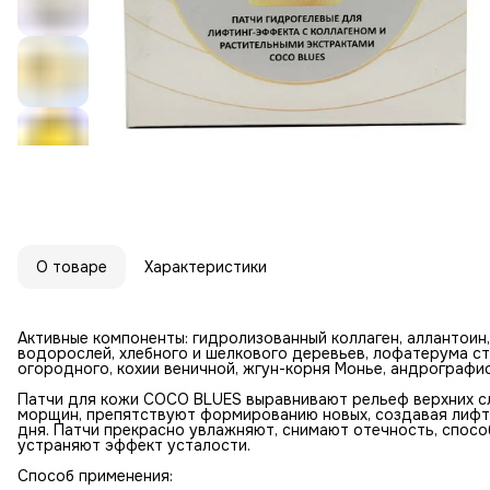
О товаре
Характеристики
Активные компоненты: гидролизованный коллаген, аллантоин,
водорослей, хлебного и шелкового деревьев, лофатерума с
огородного, кохии веничной, жгун-корня Монье, андрографис
Патчи для кожи COCO BLUES выравнивают рельеф верхних с
морщин, препятствуют формированию новых, создавая лифти
дня. Патчи прекрасно увлажняют, снимают отечность, спос
устраняют эффект усталости.
Способ применения: