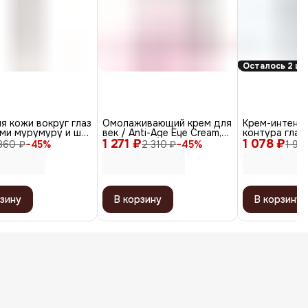
Осталось 2 шт
я кожи вокруг глаз
Омолаживающий крем для
Крем-интенс
ми мурумуру и ши,
век / Anti-Age Eye Cream,
контура глаз
1 271 ₽
30 мл
1 078 ₽
омолаживающ
860 ₽
−
45
%
2 310 ₽
−
45
%
1 96
зину
В корзину
В корзину