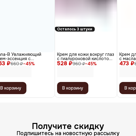
Осталось 3 штуки
ana-B Увлажняющий
Крем для кожи вокруг глаз
Крем дл
ем-эссенция с
с гиалуроновой кислотой,
с масла
63 ₽
алуроновой кислотой /
528 ₽
70 мл
473 ₽
20 мл
660 ₽
−
45
%
960 ₽
−
45
%
aluronic Essence
isture Cream, 100 мл
В корзину
В корзину
В кор
Получите скидку
Подпишитесь на новостную рассылку