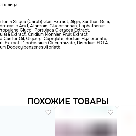
сть лица.
ratonia Siliqua (Carob) Gum Extract, Algin, Xanthan Gum,
droxamic Acid, Allantoin, Glucomannan, Lophatherum
 Propylene Glycol, Portulaca Oleracea Extract,
lata Extract, Cnidium Monnieri Fruit Extract,
Castor Oil, Glyceryl Caprylate, Sodium Hyaluronate,
Bark Extract, Dipotassium Glycyrrhizate, Disodium EDTA,
odium Dodecylbenzenesulfonate.
ПОХОЖИЕ ТОВАРЫ