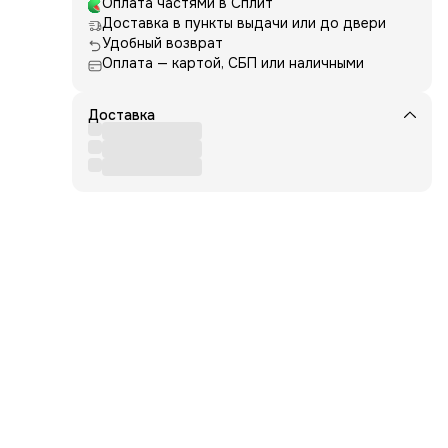
Оплата частями в Сплит
т
Доставка в пункты выдачи или до двери
фект
Удобный возврат
Оплата — картой, СБП или наличными
Доставка
de,
t,
m
ate.