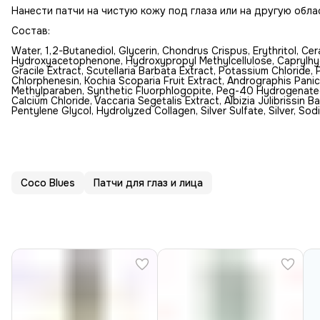
Нанести патчи на чистую кожу под глаза или на другую обла
Состав:
Water, 1,2-Butanediol, Glycerin, Chondrus Crispus, Erythritol, Ce
Hydroxyacetophenone, Hydroxypropyl Methylcellulose, Caprylhy
Gracile Extract, Scutellaria Barbata Extract, Potassium Chloride,
Chlorphenesin, Kochia Scoparia Fruit Extract, Andrographis Panicu
Methylparaben, Synthetic Fluorphlogopite, Peg-40 Hydrogenated 
Calcium Chloride, Vaccaria Segetalis Extract, Albizia Julibrissin 
Pentylene Glycol, Hydrolyzed Collagen, Silver Sulfate, Silver, S
Coco Blues
Патчи для глаз и лица