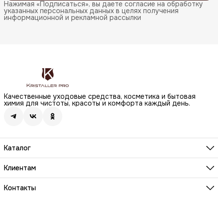
Нажимая «Подписаться», вы даете согласие на обработку
указанных персональных данных в целях получения
информационной и рекламной рассылки
Качественные уходовые средства, косметика и бытовая
химия для чистоты, красоты и комфорта каждый день.
Каталог
Бренды
Волосы
Клиентам
Лицо
О компании
Тело
Реквизиты
Контакты
Макияж
Условия сотрудничества
Бытовая химия
Адрес
Вопросы и ответы
Здоровье
г. Москва, Анненский проезд, д.1 стр. 20
Способы оплаты
Распродажа
Телефон
Заказы и доставка