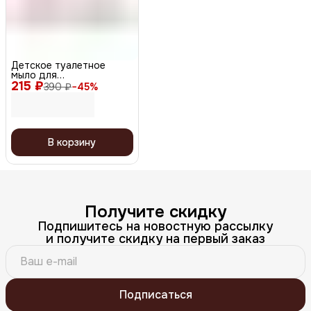
Детское туалетное
мыло для
215 ₽
чувствительной кожи
390 ₽
−
45
%
0+, 100 г
В корзину
Получите скидку
Подпишитесь на новостную рассылку
и получите скидку на первый заказ
Подписаться