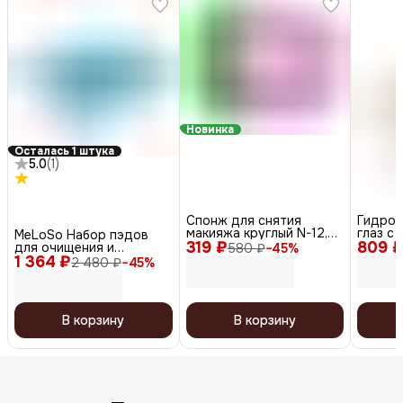
Новинка
Осталась 1 штука
5.0
(
1
)
Спонж для снятия
Гидрог
макияжа круглый N-12,
глаз с
MeLoSo Набор пэдов
319 ₽
цветной, 2 шт.
809 
Dr.Vita
для очищения и
580 ₽
−
45
%
Patch, 
1 364 ₽
тонизирования кожи / 2
2 480 ₽
−
45
%
in 1 Dual Pad, 80 шт. x 2
В корзину
В корзину