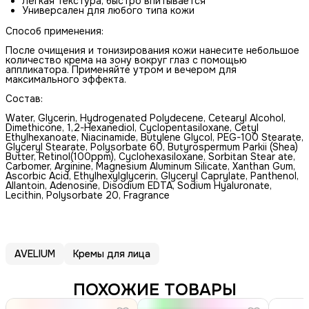
Лёгкая текстура, быстро впитывается
Универсален для любого типа кожи
Способ применения:
После очищения и тонизирования кожи нанесите небольшое
количество крема на зону вокруг глаз с помощью
аппликатора. Применяйте утром и вечером для
максимального эффекта.
Состав:
Water, Glycerin, Hydrogenated Polydecene, Cetearyl Alcohol,
Dimethicone, 1,2-Hexanediol, Cyclopentasiloxane, Cetyl
Ethylhexanoate, Niacinamide, Butylene Glycol, PEG-100 Stearate,
Glyceryl Stearate, Polysorbate 60, Butyrospermum Parkii (Shea)
Butter, Retinol(100ppm), Cyclohexasiloxane, Sorbitan Stear ate,
Carbomer, Arginine, Magnesium Aluminum Silicate, Xanthan Gum,
Ascorbic Acid, Ethylhexylglycerin, Glyceryl Caprylate, Panthenol,
Allantoin, Adenosine, Disodium EDTA, Sodium Hyaluronate,
Lecithin, Polysorbate 20, Fragrance
AVELIUM
Кремы для лица
ПОХОЖИЕ ТОВАРЫ