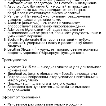
смягчает кожу, предотвращает сухость и шелушение.
Ascorbic Acid (Витамин C) – мощный антиоксидант,
придаёт коже сияние, защищает от свободных
радикалов и стимулирует синтез коллагена.
Panthenol (Пантенол) – успокаивает раздражения,
ускоряет восстановление кожи.
Allantoin (Алантоин) – смягчает и увлажняет,
способствует заживлению микроповреждений.
Adenosine (Аденозин) – обладает выраженным
антивозрастным эффектом, повышает упругость кожи и
уменьшает морщины.
Sodium Hyaluronate (Гиалуронат натрия) – глубоко
увлажняет, удерживает влагу и делает кожу более
гладкой.
Lecithin (Лецитин) – улучшает проникновение активных
веществ, укрепляет барьерную функцию кожи.
Преимущества:
Формат 3 х 15 мл — выгодная упаковка для длительного
применения
Двойной эффект: отбеливание + борьба с морщинами
Встроенный виброаппликатор усиливает впитывание и
микроциркуляцию
Подходит для дневного и ночного ухода
Безопасен для чувствительной кожи, не вызывает
раздражения
Эффект от применения:
Мгновенное разглаживание мелких морщин и