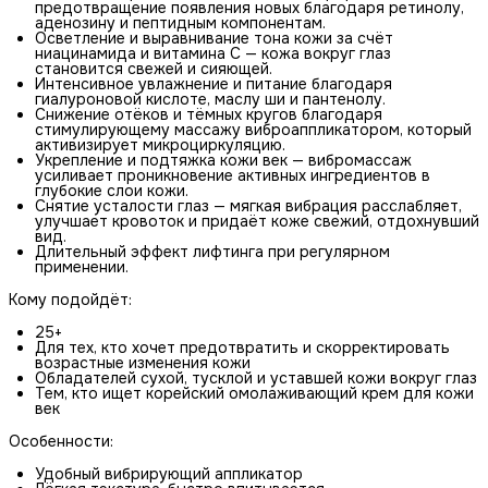
предотвращение появления новых благодаря ретинолу,
аденозину и пептидным компонентам.
Осветление и выравнивание тона кожи за счёт
ниацинамида и витамина C — кожа вокруг глаз
становится свежей и сияющей.
Интенсивное увлажнение и питание благодаря
гиалуроновой кислоте, маслу ши и пантенолу.
Снижение отёков и тёмных кругов благодаря
стимулирующему массажу виброаппликатором, который
активизирует микроциркуляцию.
Укрепление и подтяжка кожи век — вибромассаж
усиливает проникновение активных ингредиентов в
глубокие слои кожи.
Снятие усталости глаз — мягкая вибрация расслабляет,
улучшает кровоток и придаёт коже свежий, отдохнувший
вид.
Длительный эффект лифтинга при регулярном
применении.
Кому подойдёт:
25+
Для тех, кто хочет предотвратить и скорректировать
возрастные изменения кожи
Обладателей сухой, тусклой и уставшей кожи вокруг глаз
Тем, кто ищет корейский омолаживающий крем для кожи
век
Особенности:
Удобный вибрирующий аппликатор