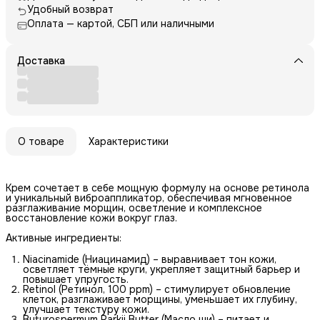
Удобный возврат
Оплата — картой, СБП или наличными
Доставка
О товаре
Характеристики
Крем сочетает в себе мощную формулу на основе ретинола
и уникальный виброаппликатор, обеспечивая мгновенное
разглаживание морщин, осветление и комплексное
восстановление кожи вокруг глаз.
Активные ингредиенты:
Niacinamide (Ниацинамид) – выравнивает тон кожи,
осветляет тёмные круги, укрепляет защитный барьер и
повышает упругость.
Retinol (Ретинол, 100 ppm) – стимулирует обновление
клеток, разглаживает морщины, уменьшает их глубину,
улучшает текстуру кожи.
Butyrospermum Parkii Butter (Масло ши) – питает и