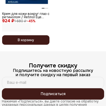
Крем для кожи вокруг глаз с
ретинолом / Retinol Eye
924 ₽
Cream Time Return Wrinkle
1 680 ₽
−
45
%
Care, 15 мл x 3 шт.
В корзину
Получите скидку
Подпишитесь на новостную рассылку
и получите скидку на первый заказ
Подписаться
Нажимая «Подписаться», вы даете согласие на обработку
указанных персональных данных в целях получения