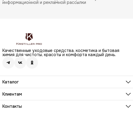
информационной и рекламной рассылки
Качественные уходовые средства, косметика и бытовая
химия для чистоты, красоты и комфорта каждый день.
Каталог
Бренды
Волосы
Клиентам
Лицо
О компании
Тело
Реквизиты
Контакты
Макияж
Условия сотрудничества
Бытовая химия
Адрес
Вопросы и ответы
Здоровье
г. Москва, Анненский проезд, д.1 стр. 20
Способы оплаты
Распродажа
Телефон
Заказы и доставка
8 (800) 200-18-85
Документы на товары
Телефон