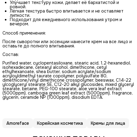
Улучшает текстуру кожи, делает её бархатистой и
ровной.
Лёгкая текстура быстро впитывается и не оставляет
липкости.
Подходит для ежедневного использования утром и
вечером.
Способ применения:
После сыворотки или эссенции нанесите крем на все лицо и
оставьте до полного впитывания.
Состав:
Purified water, cyclopentasiloxane, stearic acid, 1,2-hexanediol,
isohexadecane, cetearyl alcohol, dimethicone, cetyl
ethylhexanoate, shea butter, sodium acrylate/sodium
acryloyldimethyl taurate copolymer, polysulfate 80,
dimethicone/vinyl dimethicone crosspolymer, beeswax, C14-22
ylcoglyceryl stearate SE, C12-20 alkyl glucosides, mixed glyceryl
stearate, betaine, PEG-100 stearate, aloe vera leaf extract
(5000ppm), cambogia green leaf extract (5000ppm), fragrance,
glycerin, ceramide NP (1000ppm), disodium EDTA.
Amoreface
Корейская косметика
Кремы для лица