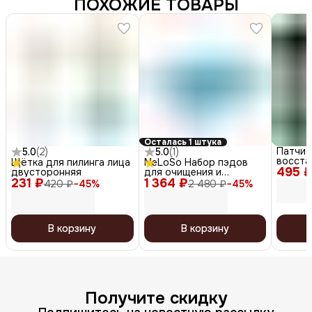
ПОХОЖИЕ ТОВАРЫ
Осталась 1 штука
Патчи 
5.0
(
2
)
5.0
(
1
)
восста
Щётка для пилинга лица
MeLoSo Набор пэдов
495 
коллаг
двусторонняя
для очищения и
растит
231 ₽
1 364 ₽
тонизирования кожи / 2
420 ₽
−
45
%
2 480 ₽
−
45
%
экстра
in 1 Dual Pad, 80 шт. x 2
В корзину
В корзину
Получите скидку