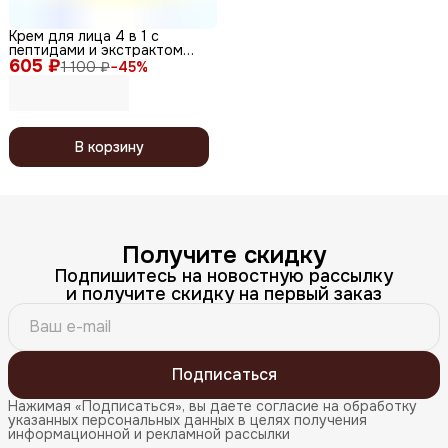
Крем для лица 4 в 1 с
пептидами и экстрактом
605 ₽
риса / Rice-Peptide Clinic
1 100 ₽
−
45
%
Cream, 100 г
В корзину
Получите скидку
Подпишитесь на новостную рассылку
и получите скидку на первый заказ
Подписаться
Нажимая «Подписаться», вы даете согласие на обработку
указанных персональных данных в целях получения
информационной и рекламной рассылки