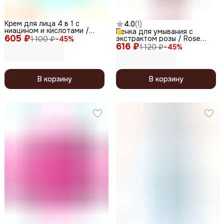
Крем для лица 4 в 1 с
4.0
(
1
)
ниацином и кислотами /
Пенка для умывания с
605 ₽
AHA BHA-Niacin Regeneration
экстрактом розы / Rose
1 100 ₽
−
45
%
Cream, 100 г
616 ₽
Cleansing Foam, 180 мл
1 120 ₽
−
45
%
В корзину
В корзину