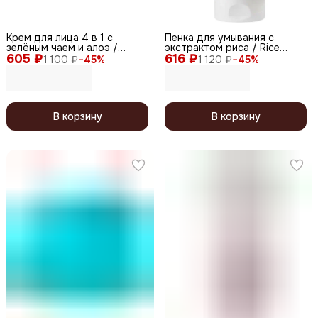
Крем для лица 4 в 1 с
Пенка для умывания с
зелёным чаем и алоэ /
экстрактом риса / Rice
605 ₽
Green Tea-Aloe Soothing
616 ₽
Cleansing Foam, 180 мл
1 100 ₽
−
45
%
1 120 ₽
−
45
%
Cream, 100 г
В корзину
В корзину