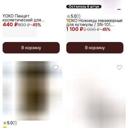
Осталось 6 штук
YOKO Пинцет
5.0
(
1
)
косметический для
YOKO Ножницы маникюрные
440 ₽
коррекции бровей
для кутикулы / SN-101,
800 ₽
−
45
%
скошенный / Professional SP
1 100 ₽
изогнутые, 105 мм
2 000 ₽
−
45
%
011, серебристый матовый,
9,5 см
В корзину
В корзину
5.0
(
1
)