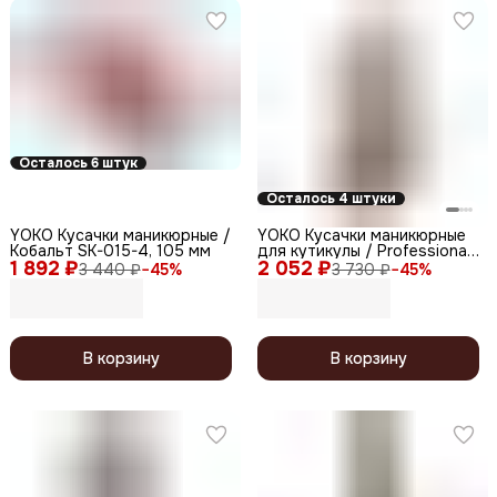
Осталось 6 штук
Осталось 4 штуки
YOKO Кусачки маникюрные /
YOKO Кусачки маникюрные
Кобальт SK-015-4, 105 мм
для кутикулы / Professional
1 892 ₽
2 052 ₽
Quality SK 048-5, двойная
3 440 ₽
−
45
%
3 730 ₽
−
45
%
пружина, ручная заточка, 5
мм
В корзину
В корзину