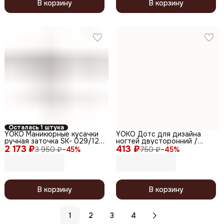
В корзину
В корзину
Осталась 1 штука
YOKO Маникюрные кусачки
YOKO Дотс для дизайна
ручная заточка SK- 029/12,
ногтей двусторонний /
2 173 ₽
спиральная пружина, 12 мм
413 ₽
Professional Quality SI 013,
3 950 ₽
−
45
%
750 ₽
−
45
%
глянцевый, Ø 1,4/2,6 мм, 12,3
см
В корзину
В корзину
1
2
3
4