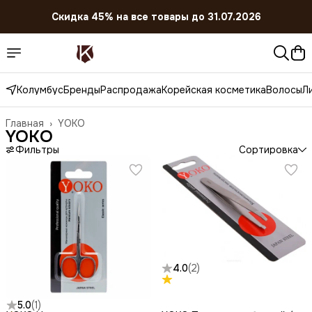
Скидка 45% на все товары до 31.07.2026
Колумбус
Бренды
Распродажа
Корейская косметика
Волосы
Л
Главная
›
YOKO
YOKO
Фильтры
Сортировка
4.0
(
2
)
5.0
(
1
)