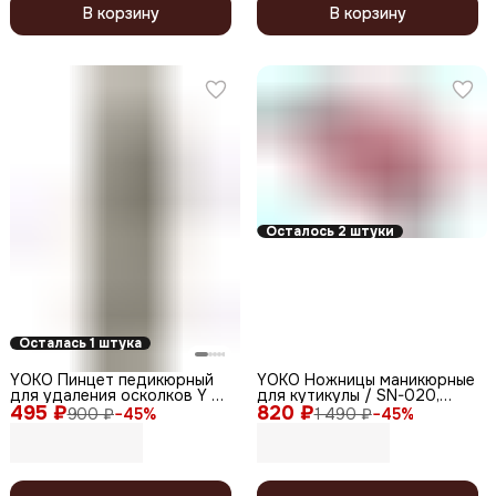
В корзину
В корзину
Осталось 2 штуки
Осталась 1 штука
YOKO Пинцет педикюрный
YOKO Ножницы маникюрные
для удаления осколков Y SP
для кутикулы / SN-020,
495 ₽
015, 92 мм
820 ₽
изогнутые, 95 мм
900 ₽
−
45
%
1 490 ₽
−
45
%