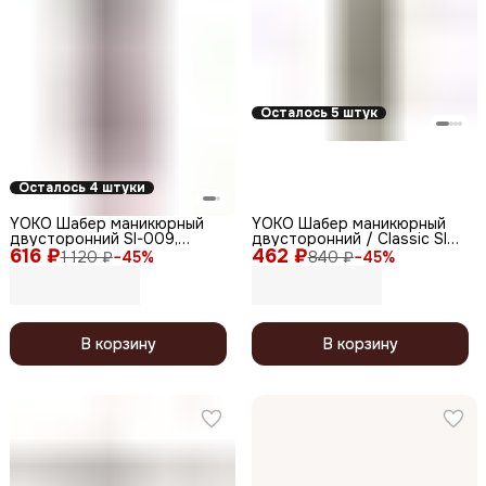
Осталось 5 штук
Осталось 4 штуки
YOKO Шабер маникюрный
YOKO Шабер маникюрный
двусторонний SI-009,
двусторонний / Classic SI
616 ₽
глянцевый, 14,8 см
462 ₽
031, мини-нож для чистки/
1 120 ₽
−
45
%
840 ₽
−
45
%
апельсиновая палочка, 13 см
В корзину
В корзину