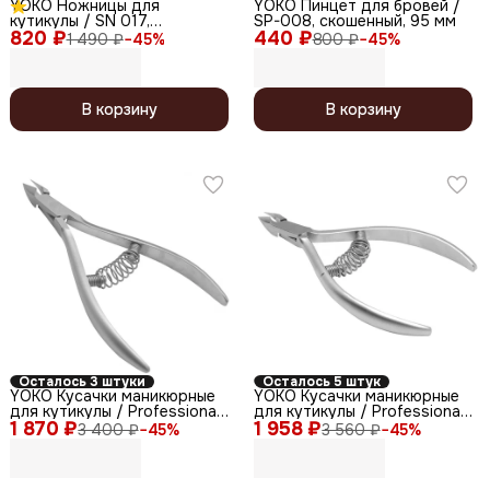
YOKO Ножницы для
YOKO Пинцет для бровей /
кутикулы / SN 017,
SP-008, скошенный, 95 мм
820 ₽
изогнутые, ручная заточка,
440 ₽
1 490 ₽
−
45
%
800 ₽
−
45
%
102 мм
В корзину
В корзину
Осталось 3 штуки
Осталось 5 штук
YOKO Кусачки маникюрные
YOKO Кусачки маникюрные
для кутикулы / Professional
для кутикулы / Professional
1 870 ₽
Quality SK 034-9,
1 958 ₽
Quality SK 015/12,
3 400 ₽
−
45
%
3 560 ₽
−
45
%
спиральная пружина,
спиральная пружина,
ручная заточка, 9 мм
ручная заточка, 12 мм