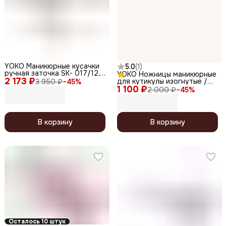
YOKO Маникюрные кусачки
5.0
(
1
)
ручная заточка SK- 017/12,
YOKO Ножницы маникюрные
2 173 ₽
спиральная пружина, 12 мм
для кутикулы изогнутые /
3 950 ₽
−
45
%
1 100 ₽
Premium Series SN 106,
2 000 ₽
−
45
%
матовые, ручная заточка, 10
см
В корзину
В корзину
Осталось 10 штук