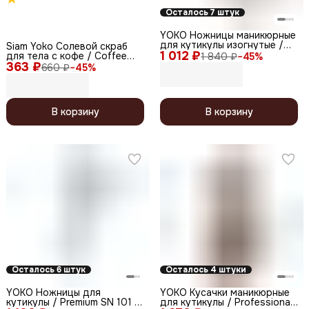
Осталось 7 штук
YOKO Ножницы маникюрные
для кутикулы изогнутые /
Siam Yoko Солевой скраб
1 012 ₽
Classic Series SN 025,
для тела c кофе / Coffee
1 840 ₽
−
45
%
глянцевые, ручная заточка,
363 ₽
Salt Scrub, 280 г
660 ₽
−
45
%
10,2 см
В корзину
В корзину
Осталось 6 штук
Осталось 4 штуки
YOKO Ножницы для
YOKO Кусачки маникюрные
кутикулы / Premium SN 101 S,
для кутикулы / Professional